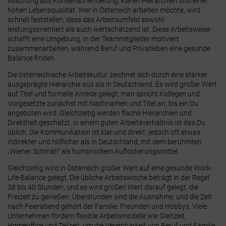
Mischung aus Konsensorientierung, klaren Hierarchien und einer
hohen Lebensqualität. Wer in Österreich arbeiten möchte, wird
schnell feststellen, dass das Arbeitsumfeld sowohl
leistungsorientiert als auch wertschätzend ist. Diese Arbeitsweise
schafft eine Umgebung, in der Teammitglieder motiviert
zusammenarbeiten, während Beruf und Privatleben eine gesunde
Balance finden.
Die österreichische Arbeitskultur zeichnet sich durch eine stärker
ausgeprägte Hierarchie aus als in Deutschland. Es wird großer Wert
auf Titel und formelle Anrede gelegt; man spricht Kollegen und
Vorgesetzte zunächst mit Nachnamen und Titel an, bis ein Du
angeboten wird.
Gleichzeitig werden flache Hierarchien und
Direktheit geschätzt, in einem guten Arbeitsverhältnis ist das Du
üblich.
Die Kommunikation ist klar und direkt, jedoch oft etwas
indirekter und höflicher als in Deutschland, mit dem berühmten
„Wiener Schmäh“ als humorvollem Auflockerungsmittel.
Gleichzeitig wird in Österreich großer Wert auf eine gesunde Work-
Life-Balance gelegt. Die übliche Arbeitswoche beträgt in der Regel
38 bis 40 Stunden, und es wird großen Wert darauf gelegt, die
Freizeit zu genießen.
Überstunden sind die Ausnahme, und die Zeit
nach Feierabend gehört der Familie, Freunden und Hobbys. Viele
Unternehmen fördern flexible Arbeitsmodelle wie Gleitzeit,
Homeoffice und Teilzeit, um die Vereinbarkeit von Beruf und Familie