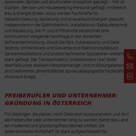
saisonalen Spitzen und struktureller Knappheit geprägt – hier ist
Küchen-, Service- und Housekeeping-Personal gefragt. Im Bereich
Bau & Energie (Green Jobs) werden Fachkräfte für
Dekarbonisierung, Sanierung und erneuerbare Energien gesucht,
insbesondere in der Elektrotechnik, Installations-/Gebäudetechnik
und Bauleitung. Die IT- und IKT-Branche verzeichnet eine
kontinuierlich steigende Nachfrage in den Bereichen
Softwareentwicklung, Cloud/DevOps, Cybersecurity und Data
Science. Im Handwerk und Gewerbe sind Elektroinstallateure,
Sanitärinstallateure und andere technische Spezialisten weiterhin
stark gefragt. Der Transportsektor (insbesondere Lkw) leidet
ebenfalls unter starkem Personalmangel. Und im Bildungsbereich
sind bestimmte Lehramtsfächer sowie pädagogische Fachkräfte
chronisch knapp.
FREIBERUFLER UND UNTERNEHMER:
GRÜNDUNG IN ÖSTERREICH
Für diejenigen, die planen, nach Österreich auszuwandern und dort
als Freiberufler oder Unternehmer tätig zu werden, bietet das Land
ein modernes und gründungsfreundliches Umfeld. Die
österreichische Wirtschaft ist stark aufgeschlossen für