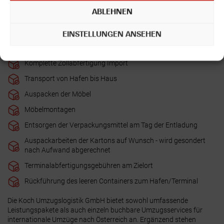
Containerbeladung bei Ihnen am Haus oder Vorholung zu
ABLEHNEN
unserem Lager - Situationsabhängig
Transport von Haus/Lager bis Hafen
EINSTELLUNGEN ANSEHEN
Seefracht von Hafen bis Hafen
Komplette Zollabfertigung Import
Transport von Hafen bis Haus
Auspacken der Möbel
Möbelmontagen
Entsorgen der Verpackungsmittel am Tag der Entladung
Auspackarbeiten der Kartons auf Wunsch - wird gesondert
nach Aufwand abgerechnet
Terminalabfertigungsgebühren am Zielort
Rückführung des leeren Containers zum Hafen/Terminal
Die Koch Umzugslogistik GmbH bietet sowohl umfassende
Leistungspakete als auch einzeln buchbare Umzugsservices für
internationale Umzüge nach Österreich an. Ergänzend stehen