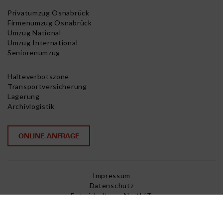
Privatumzug Osnabrück
Firmenumzug Osnabrück
Umzug National
Umzug International
Seniorenumzug
Halteverbotszone
Transportversicherung
Lagerung
Archivlogistik
ONLINE-ANFRAGE
Impressum
Datenschutz
Entwickelt von NorthIT
Copyright © 2026