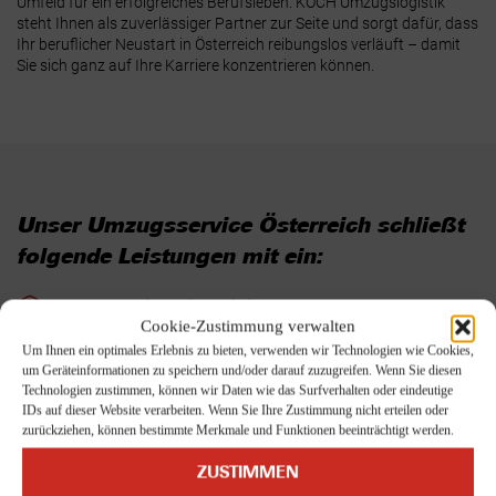
Umfeld für ein erfolgreiches Berufsleben. KOCH Umzugslogistik
steht Ihnen als zuverlässiger Partner zur Seite und sorgt dafür, dass
Ihr beruflicher Neustart in Österreich reibungslos verläuft – damit
Sie sich ganz auf Ihre Karriere konzentrieren können.
Unser Umzugsservice Österreich schließt
folgende Leistungen mit ein:
Exportverpackung der Möbel
Cookie-Zustimmung verwalten
Einpackarbeiten komplett
Um Ihnen ein optimales Erlebnis zu bieten, verwenden wir Technologien wie Cookies,
um Geräteinformationen zu speichern und/oder darauf zuzugreifen. Wenn Sie diesen
Packmittelgestellung für Überseetransporte
Technologien zustimmen, können wir Daten wie das Surfverhalten oder eindeutige
Möbel Demontagen
IDs auf dieser Website verarbeiten. Wenn Sie Ihre Zustimmung nicht erteilen oder
zurückziehen, können bestimmte Merkmale und Funktionen beeinträchtigt werden.
Erstellung einer Ladeliste mit Nummer für jeden Gegenstand
ZUSTIMMEN
Komplette Zollabfertigung Export