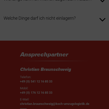
Welche Dinge darf ich nicht einlagern?
ausgeschlossen
Verderbliche Waren
Lebewesen
Ansprechpartner
Explosive, brennbare oder giftige Stoffe
Illegale oder gestohlene Gegenstände
Christian Braunschweig
Telefon:
+49 (0) 541 12 16 85 33
Mobil:
+49 (0) 176 12 16 85 33
E-Mail:
christian.braunschweig@koch-umzugslogistik.de