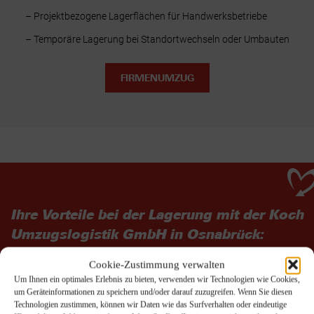
– Projektbezogene Lagerflächen für Handwerksbetriebe
– Temporäre Lagerung bei Standortwechseln oder Umbauten
FIRMENUMZUG
Ihre Vorteile bei der Lagerung mit der Koch
Umzugslogistik GmbH in Osnabrück:
Videoüberwachte Lagerflächen mit Schutz vor Diebstahl und
Cookie-Zustimmung verwalten
Feuchtigkeit
Um Ihnen ein optimales Erlebnis zu bieten, verwenden wir Technologien wie Cookies,
um Geräteinformationen zu speichern und/oder darauf zuzugreifen. Wenn Sie diesen
Flexible Lagergrößen von kompakter Einheit bis
Technologien zustimmen, können wir Daten wie das Surfverhalten oder eindeutige