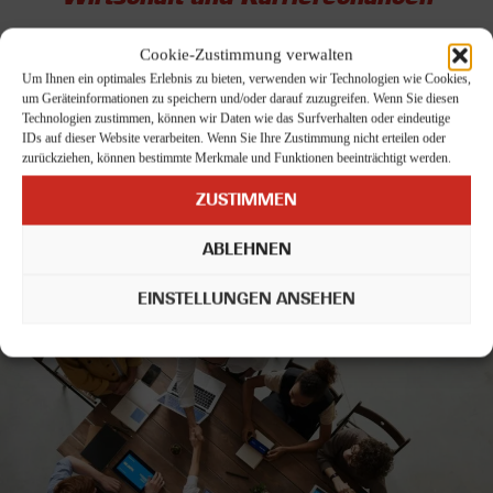
Osnabrück hat sich vom historischen
Cookie-Zustimmung verwalten
Handelszentrum zu einem modernen
Um Ihnen ein optimales Erlebnis zu bieten, verwenden wir Technologien wie Cookies,
Wirtschaftsstandort mit industrieller Basis,
um Geräteinformationen zu speichern und/oder darauf zuzugreifen. Wenn Sie diesen
technologieorientierten Unternehmen und einem
Technologien zustimmen, können wir Daten wie das Surfverhalten oder eindeutige
wachsenden Dienstleistungssektor entwickelt. Die
IDs auf dieser Website verarbeiten. Wenn Sie Ihre Zustimmung nicht erteilen oder
wirtschaftliche Struktur bietet vielfältige
zurückziehen, können bestimmte Merkmale und Funktionen beeinträchtigt werden.
Beschäftigungs- und Entwicklungsmöglichkeiten in
unterschiedlichen Branchen.
ZUSTIMMEN
MEHR ERFAHREN
ABLEHNEN
EINSTELLUNGEN ANSEHEN