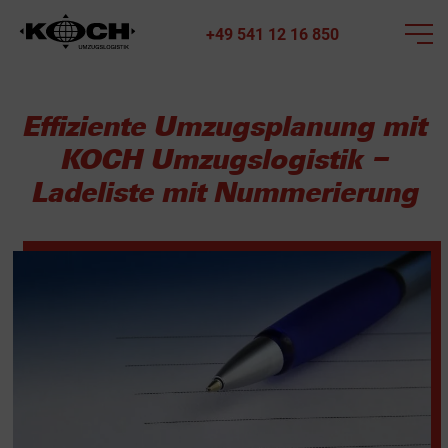
+49 541 12 16 850
Effiziente Umzugsplanung mit
KOCH Umzugslogistik –
Ladeliste mit Nummerierung