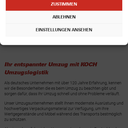
Umzüge mit Herz – seit über 120 Jahren!
ZUSTIMMEN
ABLEHNEN
ONLINE PREIS BERECHNEN
EINSTELLUNGEN ANSEHEN
Ihr entspannter Umzug mit KOCH
Umzugslogistik
Als deutsches Unternehmen mit über 120 Jahre Erfahrung, kennen
wir die Besonderheiten die es beim Umzug zu beachten gibt und
sorgen dafür, dass Ihr Umzug schnell und ohne Probleme verläuft.
Unser Umzugsunternehmen stellt Ihnen modernste Ausrüstung und
hochwertiges Verpackungsmaterial zur Verfügung, um Ihre
Wertgegenstände und Möbel während des Transports bestmöglich
zu schützen.