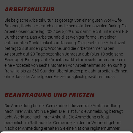
ARBEITSKULTUR
Die belgische Arbeitskultur ist geprägt von einer guten Work-Life-
Balance, flachen Hierarchien und einem starken sozialen Dialog. Die
Arbeitslosenquote lag 2022 bei 5,6 % und damit leicht unter dem EU-
Durchschnitt
. Das Arbeitsumfeld ist weniger formell, mit einer
entspannten Pünktlichkeitsauffassung
. Die gesetzliche Arbeitszeit
beträgt 38 Stunden pro Woche, und die Arbeitnehmer haben
Anspruch auf 20 Tage bezahlten Jahresurlaub (plus 10 belgische
Feiertage). Eine geplante Arbeitsmarktreform sieht unter anderem
eine Probezeit von sechs Monaten vor
. Arbeitnehmer sollen künftig
freiwillig bis zu 360 Stunden Überstunden pro Jahr arbeiten können,
ohne dass der Arbeitgeber Freizeitausgleich gewähren muss
.
BEANTRAGUNG UND FRISTEN
Die Anmeldung bei der Gemeinde ist die zentrale Amtshandlung
nach Ihrer Ankunft in Belgien. Die Frist für die Anmeldung beträgt
acht Werktage
nach Ihrer Ankunft. Die Anmeldung erfolgt
persönlich im Rathaus der Gemeinde, zu der Ihr Wohnort gehört.
Nach der Anmeldung erhalten Sie eine
Nationalregisternummer
.