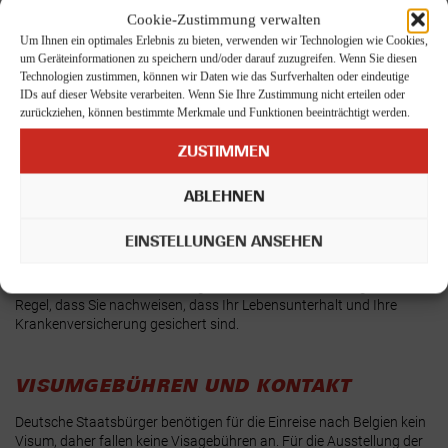
Cookie-Zustimmung verwalten
Um Ihnen ein optimales Erlebnis zu bieten, verwenden wir Technologien wie Cookies,
Erforderliche Unterlagen für die Anmeldung:
um Geräteinformationen zu speichern und/oder darauf zuzugreifen. Wenn Sie diesen
Technologien zustimmen, können wir Daten wie das Surfverhalten oder eindeutige
– gültiger Personalausweis oder Reisepass;
IDs auf dieser Website verarbeiten. Wenn Sie Ihre Zustimmung nicht erteilen oder
zurückziehen, können bestimmte Merkmale und Funktionen beeinträchtigt werden.
– Nachweis über die Wohnadresse (z. B. Mietvertrag,
Untermietvertrag oder Eigentumsurkunde);
ZUSTIMMEN
– Nachweis über Beschäftigung oder ausreichende Existenzmittel
(z. B. Arbeitsvertrag, Kontoauszüge);
ABLEHNEN
– Nachweis über eine umfassende Krankenversicherung.
EINSTELLUNGEN ANSEHEN
WICHTIGER HINWEIS:
Die belgischen Gemeinden verlangen in der
Regel, dass Sie nachweisen, dass Ihr Lebensunterhalt und Ihre
Krankenversicherung gesichert sind.
VISUMGEBÜHREN UND KONTAKT
Deutsche Staatsbürger benötigen für die Einreise nach Belgien kein
Visum, daher fallen keine Visagebühren an. Für die Ausstellung der