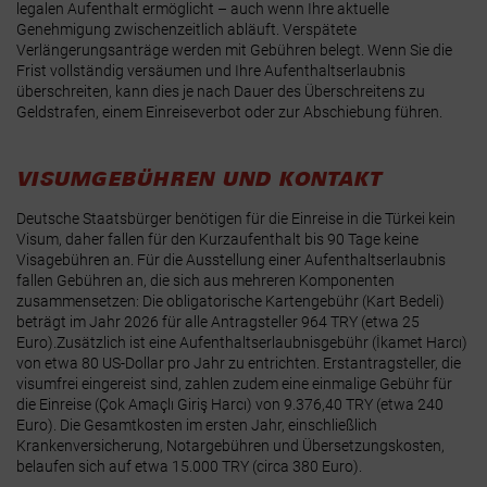
legalen Aufenthalt ermöglicht – auch wenn Ihre aktuelle
Genehmigung zwischenzeitlich abläuft.
Verspätete
Verlängerungsanträge werden mit Gebühren belegt. Wenn Sie die
Frist vollständig versäumen und Ihre Aufenthaltserlaubnis
überschreiten, kann dies je nach Dauer des Überschreitens zu
Geldstrafen, einem Einreiseverbot oder zur Abschiebung führen.
VISUMGEBÜHREN UND KONTAKT
Deutsche Staatsbürger benötigen für die Einreise in die Türkei kein
Visum, daher fallen für den Kurzaufenthalt bis 90 Tage keine
Visagebühren an. Für die Ausstellung einer Aufenthaltserlaubnis
fallen Gebühren an, die sich aus mehreren Komponenten
zusammensetzen: Die obligatorische Kartengebühr (Kart Bedeli)
beträgt im Jahr 2026 für alle Antragsteller 964 TRY (etwa 25
Euro).
Zusätzlich ist eine Aufenthaltserlaubnisgebühr (İkamet Harcı)
von etwa 80 US-Dollar pro Jahr zu entrichten.
Erstantragsteller, die
visumfrei eingereist sind, zahlen zudem eine einmalige Gebühr für
die Einreise (Çok Amaçlı Giriş Harcı) von 9.376,40 TRY (etwa 240
Euro).
Die Gesamtkosten im ersten Jahr, einschließlich
Krankenversicherung, Notargebühren und Übersetzungskosten,
belaufen sich auf etwa 15.000 TRY (circa 380 Euro).