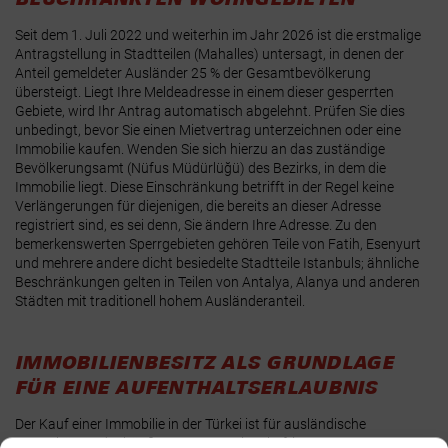
Seit dem 1. Juli 2022 und weiterhin im Jahr 2026 ist die erstmalige
Antragstellung in Stadtteilen (Mahalles) untersagt, in denen der
Anteil gemeldeter Ausländer 25 % der Gesamtbevölkerung
übersteigt.
Liegt Ihre Meldeadresse in einem dieser gesperrten
Gebiete, wird Ihr Antrag automatisch abgelehnt. Prüfen Sie dies
unbedingt,
bevor
Sie einen Mietvertrag unterzeichnen oder eine
Immobilie kaufen. Wenden Sie sich hierzu an das zuständige
Bevölkerungsamt (Nüfus Müdürlüğü) des Bezirks, in dem die
Immobilie liegt.
Diese Einschränkung betrifft in der Regel keine
Verlängerungen für diejenigen, die bereits an dieser Adresse
registriert sind, es sei denn, Sie ändern Ihre Adresse.
Zu den
bemerkenswerten Sperrgebieten gehören Teile von Fatih, Esenyurt
und mehrere andere dicht besiedelte Stadtteile Istanbuls; ähnliche
Beschränkungen gelten in Teilen von Antalya, Alanya und anderen
Städten mit traditionell hohem Ausländeranteil.
IMMOBILIENBESITZ ALS GRUNDLAGE
FÜR EINE AUFENTHALTSERLAUBNIS
Der Kauf einer Immobilie in der Türkei ist für ausländische
Staatsbürger der häufigste Weg zu einer befristeten