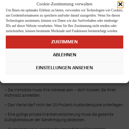
Cookie-Zustimmung verwalten
Aufenthaltserlaubnis. Die Voraussetzungen für eine
Aufenthaltserlaubnis aufgrund von Immobilienbesitz sind:
Um Ihnen ein optimales Erlebnis zu bieten, verwenden wir Technologien wie Cookies,
um Geräteinformationen zu speichern und/oder darauf zuzugreifen. Wenn Sie diesen
Technologien zustimmen, können wir Daten wie das Surfverhalten oder eindeutige
IDs auf dieser Website verarbeiten. Wenn Sie Ihre Zustimmung nicht erteilen oder
– Die Immobilie muss einen Mindestwert von 200.000 US-Dollar
zurückziehen, können bestimmte Merkmale und Funktionen beeinträchtigt werden.
aufweisen, nachgewiesen durch ein von der SPK (State Property
Securities Commission) lizenziertes Wertgutachten – dieser
ZUSTIMMEN
Schwellenwert ist seit Oktober 2023 in vollem Umfang gültig und
bleibt 2026 unverändert.
ABLEHNEN
– Bei der Immobilie muss es sich um eine Wohnimmobilie handeln
(ein Haus oder eine Wohnung).
EINSTELLUNGEN ANSEHEN
– Das Grundstück muss in Ihrem Namen im Tapu (türkisches
Grundbuch) eingetragen sein.
– Die Immobilie muss Ihre Adresse sein – dort müssen Sie Ihren
Wohnsitz anmelden.
– Das Viertel darf nicht der 25-Prozent-Ausländerquote unterliegen.
– Eine gültige private Krankenversicherung muss die gesamte
Gültigkeitsdauer der Genehmigung abdecken.