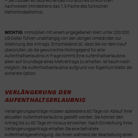
– Sie müssen ein ausreichendes monatliches Einkommen
nachweisen (mindestens das 1,5-Fache des türkischen
Nettomindestlohns).
WICHTIG
:
Immobilien mit einem angegebenen Wert unter 200.000
US-Dollar führen unabhängig von den übrigen Umständen zur
Ablehnung des Antrags.
Entscheidend ist, dass Sie vor dem Kauf
überprüfen, ob die gewünschte Wohngegend für eine
Aufenthaltserlaubnis in Frage kommt.
Eine Aufenthaltserlaubnis
allein auf Grundlage eines Mietvertrags zu erhalten, ist kaum noch
möglich; die Aufenthaltserlaubnis aufgrund von Eigentum bleibt die
sicherste Option.
VERLÄNGERUNG DER
AUFENTHALTSERLAUBNIS
Verlängerungsanträge müssen spätestens 60 Tage vor Ablauf Ihrer
aktuellen Aufenthaltserlaubnis gestellt werden. Sie können den
Antrag bis zu 60 Tage im Voraus einreichen.
Nach Einreichung Ihres
Verlängerungsantrags erhalten Sie eine befristete
Aufenthaltsgenehmigung, die Ihnen während der Bearbeitung einen