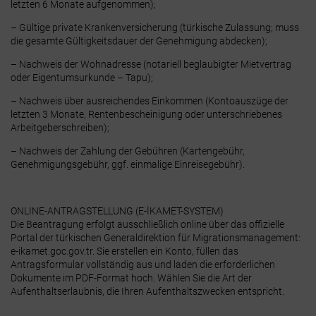
letzten 6 Monate aufgenommen);
– Gültige private Krankenversicherung (türkische Zulassung; muss
die gesamte Gültigkeitsdauer der Genehmigung abdecken);
– Nachweis der Wohnadresse (notariell beglaubigter Mietvertrag
oder Eigentumsurkunde – Tapu);
– Nachweis über ausreichendes Einkommen (Kontoauszüge der
letzten 3 Monate, Rentenbescheinigung oder unterschriebenes
Arbeitgeberschreiben);
– Nachweis der Zahlung der Gebühren (Kartengebühr,
Genehmigungsgebühr, ggf. einmalige Einreisegebühr).
ONLINE-ANTRAGSTELLUNG (E-İKAMET-SYSTEM)
Die Beantragung erfolgt ausschließlich online über das offizielle
Portal der türkischen Generaldirektion für Migrationsmanagement:
e-ikamet.goc.gov.tr
.
Sie erstellen ein Konto, füllen das
Antragsformular vollständig aus und laden die erforderlichen
Dokumente im PDF-Format hoch. Wählen Sie die Art der
Aufenthaltserlaubnis, die Ihren Aufenthaltszwecken entspricht.