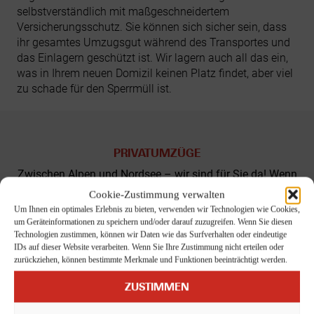
selbstverständlich mit maßgeschneidertem
Versicherungsschutz. Sie können sich sicher sein, dass
ihr gesamtes Umzugsgut während des Transportes und
das Einlagern geschützt ist. Wir lagern auch all das ein,
was in Ihrem neuen Domizil keinen Platz findet, aber viel
zu schade für den Sperrmüll ist.
PRIVATUMZÜGE
Zwischen Alpen und Nordsee – wir sind für Sie da! Wenn
Sie einen zuverlässigen und professionellen
Cookie-Zustimmung verwalten
Umzugsservice für Ihren Privatumzug suchen, sind wir
Um Ihnen ein optimales Erlebnis zu bieten, verwenden wir Technologien wie Cookies,
Ihr Partner. Wir sind ein erfahrenes Unternehmen mit
um Geräteinformationen zu speichern und/oder darauf zuzugreifen. Wenn Sie diesen
einer langjährigen Erfolgsgeschichte im Bereich
Technologien zustimmen, können wir Daten wie das Surfverhalten oder eindeutige
IDs auf dieser Website verarbeiten. Wenn Sie Ihre Zustimmung nicht erteilen oder
Privatumzug. Wir bieten einen umfassenden
zurückziehen, können bestimmte Merkmale und Funktionen beeinträchtigt werden.
Umzugsservice, der von der Beratung bis hin zur Planung
und Durchführung des Umzuges reicht.
ZUSTIMMEN