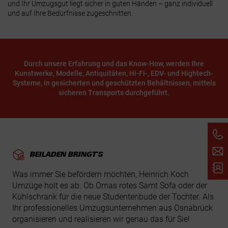
und Ihr Umzugsgut liegt sicher in guten Händen – ganz individuell
und auf Ihre Bedürfnisse zugeschnitten.
Durch unsere Erfahrung und das Know-How, werden Ihre
Kunstwerke, Modelle, Antiquitäten, Hi-Fi-, EDV- und Hightech-
Systeme, in gesicherten und geschützten Behältnissen, mittels
sicheren Transports durchgeführt.
BEILADEN BRINGT’S
Was immer Sie befördern möchten, Heinrich Koch
Umzüge holt es ab. Ob Omas rotes Samt Sofa oder der
Kühlschrank für die neue Studentenbude der Tochter. Als
Ihr professionelles Umzugsunternehmen aus Osnabrück
organisieren und realisieren wir genau das für Sie!