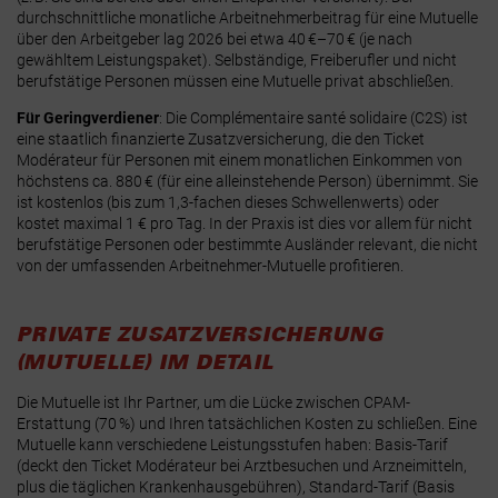
durchschnittliche monatliche Arbeitnehmerbeitrag für eine Mutuelle
über den Arbeitgeber lag 2026 bei etwa 40 €–70 € (je nach
gewähltem Leistungspaket). Selbständige, Freiberufler und nicht
berufstätige Personen müssen eine Mutuelle privat abschließen.
Für Geringverdiener
: Die
Complémentaire santé solidaire (C2S)
ist
eine staatlich finanzierte Zusatzversicherung, die den Ticket
Modérateur für Personen mit einem monatlichen Einkommen von
höchstens ca. 880 € (für eine alleinstehende Person) übernimmt. Sie
ist kostenlos (bis zum 1,3-fachen dieses Schwellenwerts) oder
kostet maximal 1 € pro Tag
. In der Praxis ist dies vor allem für nicht
berufstätige Personen oder bestimmte Ausländer relevant, die nicht
von der umfassenden Arbeitnehmer-Mutuelle profitieren.
PRIVATE ZUSATZVERSICHERUNG
(MUTUELLE) IM DETAIL
Die Mutuelle ist Ihr Partner, um die Lücke zwischen CPAM-
Erstattung (70 %) und Ihren tatsächlichen Kosten zu schließen. Eine
Mutuelle kann verschiedene Leistungsstufen haben: Basis-Tarif
(deckt den Ticket Modérateur bei Arztbesuchen und Arzneimitteln,
plus die täglichen Krankenhausgebühren), Standard-Tarif (Basis