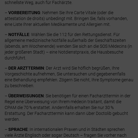
schnellste Weg, auch für Fachärzte
.
–
VORBEREITUNG
: Nehmen Sie Ihre
Carte Vitale
(oder die
attestation de droits) unbedingt mit. Bringen Sie, falls vorhanden,
eine Liste Ihrer aktuellen Medikamente und Allergien mit.
–
NOTFÄLLE
: Wählen Sie die
112
für den Rettungsdienst. Für
allgemeine medizinische Notfälle außerhalb der Geschäftszeiten
(abends, am Wochenende) wenden Sie sich an die
SOS Médecins
(in
jeder größeren Stadt) – eine Notdienstpraxis, die Hausbesuche
durchführt.
–
DER ARZTTERMIN
: Der Arzt wird Sie höflich begrüßen, Ihre
Vorgeschichte aufnehmen, Sie untersuchen und gegebenenfalls
eine Behandlung empfehlen. Zögern Sie nicht, Ihre Symptome genau
zu beschreiben.
–
ÜBERWEISUNGEN
: Sie benötigen für einen Facharzttermin in der
Regel eine Überweisung von Ihrem médecin traitant, damit die
CPAM die 70 % erstattet. Andernfalls erhalten Sie nur 30 %
Erstattung. Der Facharzttermin kann dann über Doctolib gebucht
werden.
–
SPRACHE
: In internationalen Praxen und in Städten sprechen
viele Ärzte Englisch oder sogar Deutsch – fragen Sie vorher nach