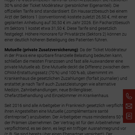
30 %
sind der
Ticket Modérateur
(persönlicher Eigenanteil)
. Die
offiziellen Tarife sind standardisiert: Ein Hausarztbesuch bei einem
Arzt der Sektors 1 (conventionné) kostete zuletzt 26,50 €, mit einer
geplanten Anhebung auf 30,50 € im Jahr 2026. Ein Facharztbesuch
im Sektors 1 kostet etwa 31,50 €. Diese Tarife sind gesetzlich
festgelegt. Höhere Honorare für Privatärzte (Sektors 2) können zu
einer deutlich höheren Beteiligung des Patienten führen.
Mutuelle (private Zusatzversicherung)
: Da der Ticket Modérateur
in der Praxis eine spürbare finanzielle Belastung bedeuten kann,
schließen die meisten Franzosen und fast alle Auswanderer eine
private
Mutuelle
ab
. Eine Mutuelle deckt die Differenz zwischen dem
CPAM-Erstattungssatz (70 %) und 100 % ab, übernimmt im
Krankenhaus die gesetzlichen Zuzahlungen (forfait journalier) und
erstattet je nach Tarif auch Zusatzleistungen wie alternative
Medizin, Zahnbehandlungen, neue Brillengläser,
Chefarztbehandlung und Einzelzimmer im Krankenhaus.
Seit 2016 sind alle Arbeitgeber in Frankreich gesetzlich verpflichtet,
ihren Angestellten eine Mutuelle („complémentaire santé
d’entreprise“) anzubieten. Der Arbeitgeber muss mindestens 50 %
der Prämien übernehmen. Der Vertrag ist für den Arbeitnehmer
verpflichtend, es sei denn, es liegt ein triftiger Ausnahmegrund vor
(z. B. Sie sind bereits über einen Ehepartner versichert). Der