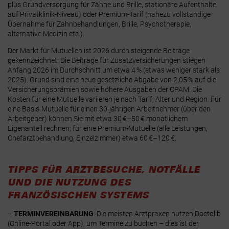
plus Grundversorgung für Zähne und Brille, stationäre Aufenthalte
auf Privatklinik-Niveau) oder Premium-Tarif (nahezu vollständige
Übernahme für Zahnbehandlungen, Brille, Psychotherapie,
alternative Medizin etc.).
Der Markt für Mutuellen ist 2026 durch steigende Beiträge
gekennzeichnet: Die Beiträge für Zusatzversicherungen stiegen
Anfang 2026 im Durchschnitt um etwa 4 % (etwas weniger stark als
2025). Grund sind eine neue gesetzliche Abgabe von 2,05 % auf die
Versicherungsprämien sowie höhere Ausgaben der CPAM
. Die
Kosten für eine Mutuelle variieren je nach Tarif, Alter und Region. Für
eine Basis-Mutuelle für einen 30-jährigen Arbeitnehmer (über den
Arbeitgeber) können Sie mit etwa 30 €–50 € monatlichem
Eigenanteil rechnen; für eine Premium-Mutuelle (alle Leistungen,
Chefarztbehandlung, Einzelzimmer) etwa 60 €–120 €.
TIPPS FÜR ARZTBESUCHE, NOTFÄLLE
UND DIE NUTZUNG DES
FRANZÖSISCHEN SYSTEMS
–
TERMINVEREINBARUNG
: Die meisten Arztpraxen nutzen
Doctolib
(Online-Portal oder App), um Termine zu buchen – dies ist der