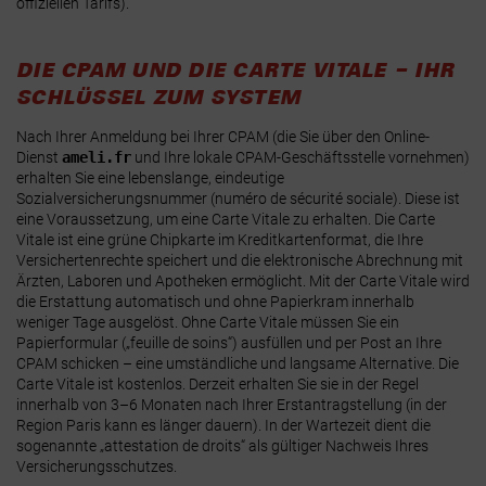
offiziellen Tarifs)
.
DIE CPAM UND DIE CARTE VITALE – IHR
SCHLÜSSEL ZUM SYSTEM
Nach Ihrer Anmeldung bei Ihrer CPAM (die Sie über den
Online-
Dienst
ameli.fr
und Ihre lokale CPAM-Geschäftsstelle vornehmen)
erhalten Sie eine lebenslange, eindeutige
Sozialversicherungsnummer (numéro de sécurité sociale)
. Diese ist
eine Voraussetzung, um eine
Carte Vitale
zu erhalten. Die Carte
Vitale ist eine grüne Chipkarte im Kreditkartenformat, die Ihre
Versichertenrechte speichert und die elektronische Abrechnung mit
Ärzten, Laboren und Apotheken ermöglicht
. Mit der Carte Vitale wird
die Erstattung automatisch und ohne Papierkram innerhalb
weniger Tage ausgelöst. Ohne Carte Vitale müssen Sie ein
Papierformular („feuille de soins“) ausfüllen und per Post an Ihre
CPAM schicken – eine umständliche und langsame Alternative. Die
Carte Vitale ist kostenlos. Derzeit erhalten Sie sie in der Regel
innerhalb von 3–6 Monaten nach Ihrer Erstantragstellung (in der
Region Paris kann es länger dauern)
. In der Wartezeit dient die
sogenannte
„attestation de droits“
als gültiger Nachweis Ihres
Versicherungsschutzes.