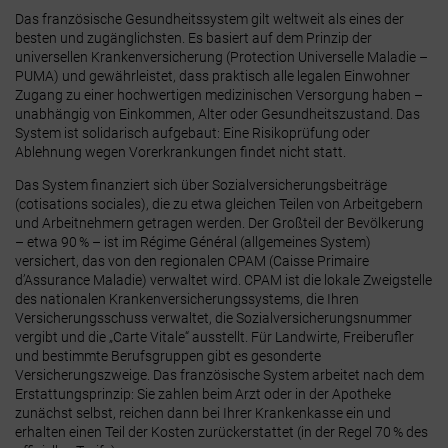
Das französische Gesundheitssystem gilt weltweit als eines der
besten und zugänglichsten. Es basiert auf dem Prinzip der
universellen Krankenversicherung (Protection Universelle Maladie –
PUMA)
und gewährleistet, dass praktisch alle legalen Einwohner
Zugang zu einer hochwertigen medizinischen Versorgung haben –
unabhängig von Einkommen, Alter oder Gesundheitszustand. Das
System ist solidarisch aufgebaut: Eine Risikoprüfung oder
Ablehnung wegen Vorerkrankungen findet nicht statt
.
Das System finanziert sich über
Sozialversicherungsbeiträge
(cotisations sociales)
, die zu etwa gleichen Teilen von Arbeitgebern
und Arbeitnehmern getragen werden. Der Großteil der Bevölkerung
– etwa 90 % – ist im
Régime Général
(allgemeines System)
versichert, das von den regionalen
CPAM
(Caisse Primaire
d’Assurance Maladie) verwaltet wird
. CPAM ist die lokale Zweigstelle
des nationalen Krankenversicherungssystems, die Ihren
Versicherungsschuss verwaltet, die Sozialversicherungsnummer
vergibt und die „Carte Vitale“ ausstellt. Für Landwirte, Freiberufler
und bestimmte Berufsgruppen gibt es gesonderte
Versicherungszweige. Das französische System arbeitet nach dem
Erstattungsprinzip
: Sie zahlen beim Arzt oder in der Apotheke
zunächst selbst, reichen dann bei Ihrer Krankenkasse ein und
erhalten einen Teil der Kosten zurückerstattet (in der Regel 70 % des