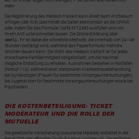
auf 30 % (oder sogar noch weniger) – Sie zahlen also wesentlich
mehr.
Die Registrierung des médecin traitant kann direkt beim Arztbesuch
erfolgen (der Arzt übermittelt die Daten elektronisch an die CPAM)
oder indem Sie das
Formular Cerfa N°12485
ausfüllen und von
Ihrem Arzt unterschreiben lassen. Die Online-Erklärung über
ameli.fr
ist dabei die schnellste Methode, die innerhalb von 24–48
Stunden bestätigt wird, während das Papierformular mehrere
Wochen dauern kann
. Die Wahl des médecin traitant ist für jedes
erwachsene Familienmitglied
obligatorisch
, um die maximal
mögliche Erstattung zu erhalten. Ausnahmen bestehen in Notfällen
(Notruf 112), während einer stationären Krankenhausbehandlung,
bei Gynäkologen (Frauen für bestimmte Vorsorgeuntersuchungen),
bei Augenärzten für bestimmte Vorsorgeuntersuchungen sowie bei
Psychiatern.
DIE KOSTENBETEILIGUNG: TICKET
MODÉRATEUR UND DIE ROLLE DER
MUTUELLE
Die gesetzliche Versicherung (Assurance Maladie) erstattet in der
Regel
70 %
des offiziellen Tarifs für einen Arztbesuch. Die restlichen