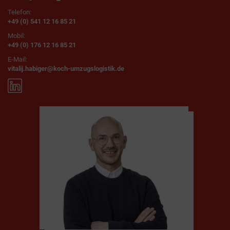
Telefon:
+49 (0) 541 12 16 85 21
Mobil:
+49 (0) 176 12 16 85 21
E-Mail:
vitalij.habiger@koch-umzugslogistik.de