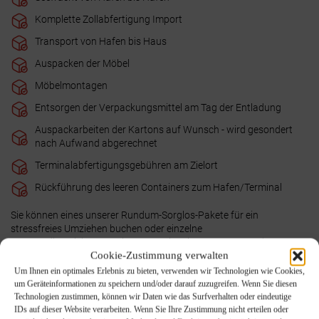
Komplette Zollabfertigung Import
Transport von Hafen bis Haus
Auspacken der Möbel
Möbelmontagen
Entsorgen der Verpackungsmittel am Tag der Entladung
Auspackarbeiten der Kartons auf Wunsch - wird gesondert
nach Aufwand abgerechnet
Terminalabfertigungsgebühren am Zielort
Rückführung des leeren Containers zum Hafen/Terminal
Sie können eines unserer Rundum-Sorglos-Pakete für ein
stressfreies Umziehen buchen oder einzelne
Umzugsdienstleistungen in Anspruch nehmen. Ergänzend zu
Cookie-Zustimmung verwalten
unseren bereits genannten Umzugsleistungen bieten wir Ihnen noch
spezielle Service- und Zusatzleistungen für Umzüge jeglicher Art an.
Um Ihnen ein optimales Erlebnis zu bieten, verwenden wir Technologien wie Cookies,
Fragen Sie uns einfach
und wir finden schnell gemeinsam die
um Geräteinformationen zu speichern und/oder darauf zuzugreifen. Wenn Sie diesen
optimale Lösung für jede noch so kleine oder große
Technologien zustimmen, können wir Daten wie das Surfverhalten oder eindeutige
IDs auf dieser Website verarbeiten. Wenn Sie Ihre Zustimmung nicht erteilen oder
Umzugsherausforderung. Stellen Sie uns eine Anfrage und wir