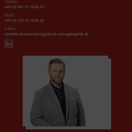
Telefon:
+49 (0) 541 12 16 85 33
Mobil:
+49 (0) 176 12 16 85 33
E-Mail:
christian.braunschweig@koch-umzugslogistik.de