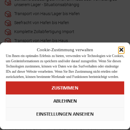
unserem Lager - Situationsabhängig
Transport von Haus/Lager bis Hafen
Seefracht von Hafen bis Hafen
Komplette Zollabfertigung Import
Transport von Hafen bis Haus
Auspacken der Möbel
Cookie-Zustimmung verwalten
Um Ihnen ein optimales Erlebnis zu bieten, verwenden wir Technologien wie Cookies,
Möbelmontagen
um Geräteinformationen zu speichern und/oder darauf zuzugreifen. Wenn Sie diesen
Technologien zustimmen, können wir Daten wie das Surfverhalten oder eindeutige
Entsorgen der Verpackungsmittel am Tag der Entladung
IDs auf dieser Website verarbeiten. Wenn Sie Ihre Zustimmung nicht erteilen oder
Auspackarbeiten der Kartons auf Wunsch - wird gesondert
zurückziehen, können bestimmte Merkmale und Funktionen beeinträchtigt werden.
nach Aufwand abgerechnet
ZUSTIMMEN
Terminalabfertigungsgebühren am Zielort
Rückführung des leeren Containers zum Hafen/Terminal
ABLEHNEN
Sie können eines unserer Rundum-Sorglos-Pakete für ein
EINSTELLUNGEN ANSEHEN
stressfreies Umziehen buchen oder einzelne
Umzugsdienstleistungen in Anspruch nehmen. Ergänzend zu
unseren bereits genannten Umzugsleistungen bieten wir Ihnen noch