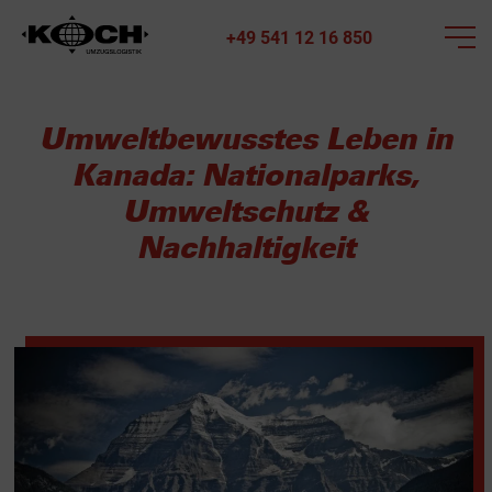
+49 541 12 16 850
Umweltbewusstes Leben in
Kanada: Nationalparks,
Umweltschutz &
Nachhaltigkeit