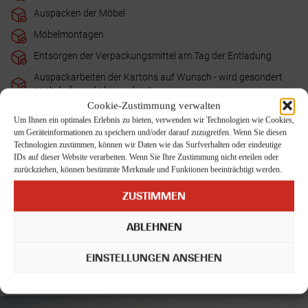
Auspacken der Möbel
Möbelmontagen
Entsorgen der Verpackungsmittel am Tag der Entladung
Auspackarbeiten der Kartons auf Wunsch - wird gesondert
nach Aufwand abgerechnet
Cookie-Zustimmung verwalten
Terminalabfertigungsgebühren am Zielort
Um Ihnen ein optimales Erlebnis zu bieten, verwenden wir Technologien wie Cookies,
Rückführung des leeren Containers zum Hafen/Terminal
um Geräteinformationen zu speichern und/oder darauf zuzugreifen. Wenn Sie diesen
Technologien zustimmen, können wir Daten wie das Surfverhalten oder eindeutige
IDs auf dieser Website verarbeiten. Wenn Sie Ihre Zustimmung nicht erteilen oder
Die Koch Umzugslogistik GmbH bietet sowohl umfassende
zurückziehen, können bestimmte Merkmale und Funktionen beeinträchtigt werden.
Leistungspakete als auch einzeln buchbare Umzugsservices für
internationale Umzüge nach China an. Ergänzend stehen
ZUSTIMMEN
Zusatzleistungen je nach Bedarf zur Verfügung.
Fragen Sie uns
einfach.
ABLEHNEN
Auf Grundlage Ihrer Angaben wird ein individuelles und
nachvollziehbares Angebot erstellt.
EINSTELLUNGEN ANSEHEN