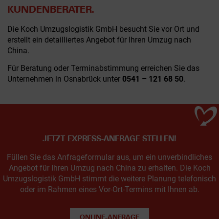
KUNDENBERATER.
Die Koch Umzugslogistik GmbH besucht Sie vor Ort und
erstellt ein detailliertes Angebot für Ihren Umzug nach
China.
Für Beratung oder Terminabstimmung erreichen Sie das
Unternehmen in Osnabrück unter
0541 – 121 68 50
.
JETZT EXPRESS-ANFRAGE STELLEN!
Füllen Sie das Anfrageformular aus, um ein unverbindliches
Angebot für Ihren Umzug nach China zu erhalten. Die Koch
Umzugslogistik GmbH stimmt die weitere Planung telefonisch
oder im Rahmen eines Vor-Ort-Termins mit Ihnen ab.
ONLINE-ANFRAGE