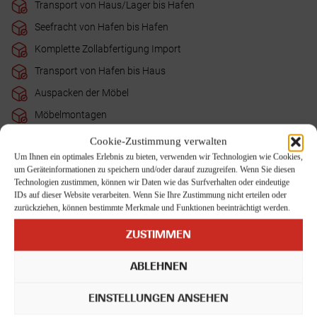
Transport von Haus/Lager bis Hafen
Seefracht von Hafen bis Hafen
Komplette Zollabfertigung Import
Transport von Hafen bis Haus
Auspacken der Möbel
Möbelmontagen
Entsorgen der Verpackungsmittel am Tag der Entladung
Cookie-Zustimmung verwalten
Um Ihnen ein optimales Erlebnis zu bieten, verwenden wir Technologien wie Cookies,
Auspackarbeiten der Kartons auf Wunsch - wird gesondert
um Geräteinformationen zu speichern und/oder darauf zuzugreifen. Wenn Sie diesen
nach Aufwand abgerechnet
Technologien zustimmen, können wir Daten wie das Surfverhalten oder eindeutige
Terminalabfertigungsgebühren am Zielort
IDs auf dieser Website verarbeiten. Wenn Sie Ihre Zustimmung nicht erteilen oder
zurückziehen, können bestimmte Merkmale und Funktionen beeinträchtigt werden.
Rückführung des leeren Containers zum Hafen/Terminal
ZUSTIMMEN
Die Koch Umzugslogistik GmbH bietet umfassende Leistungspakete
sowie einzeln buchbare Umzugsservices für internationale Umzüge
ABLEHNEN
nach China an. Ergänzend stehen zusätzliche Serviceleistungen je
nach Bedarf zur Verfügung.
Fragen Sie uns einfach.
EINSTELLUNGEN ANSEHEN
Auf Basis Ihrer Angaben wird ein individuelles und transparentes