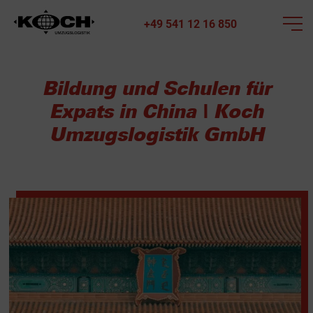
+49 541 12 16 850
Bildung und Schulen für
Expats in China | Koch
Umzugslogistik GmbH