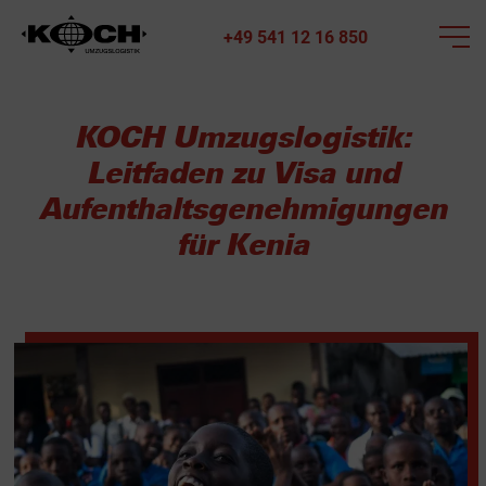
+49 541 12 16 850
KOCH Umzugslogistik:
Leitfaden zu Visa und
Aufenthaltsgenehmigungen
für Kenia