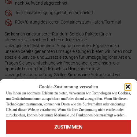
nach Aufwand abgerechnet
Terminalabfertigungsgebühren am Zielort
Rückführung des leeren Containers zum Hafen/Terminal
Sie können eines unserer Rundum-Sorglos-Pakete für ein
stressfreies Umziehen buchen oder einzelne
Umzugsdienstleistungen in Anspruch nehmen. Ergänzend zu
unseren bereits genannten Umzugsleistungen bieten wir Ihnen noch
spezielle Service- und Zusatzleistungen für Umzüge jeglicher Art an.
Fragen Sie uns einfach
und wir finden schnell gemeinsam die
optimale Lösung für jede noch so kleine oder große
Umzugsherausforderung. Stellen Sie uns eine Anfrage und wir
erstellen Ihnen ein individuelles Angebot.
Cookie-Zustimmung verwalten
Um Ihnen ein optimales Erlebnis zu bieten, verwenden wir Technologien wie Cookies,
um Geräteinformationen zu speichern und/oder darauf zuzugreifen. Wenn Sie diesen
Technologien zustimmen, können wir Daten wie das Surfverhalten oder eindeutige
IDs auf dieser Website verarbeiten. Wenn Sie Ihre Zustimmung nicht erteilen oder
zurückziehen, können bestimmte Merkmale und Funktionen beeinträchtigt werden.
ZUSTIMMEN