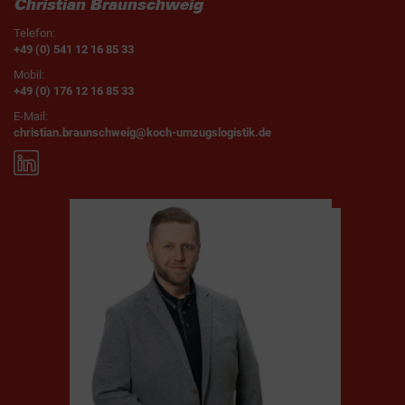
Christian Braunschweig
Telefon:
+49 (0) 541 12 16 85 33
Mobil:
+49 (0) 176 12 16 85 33
E-Mail:
christian.braunschweig@koch-umzugslogistik.de