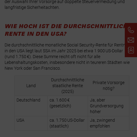
der Auswahl Ihrer Vorsorge auf doppelte Steuervermeidung und
langfristige Sicherheitachten.
WIE HOCH IST DIE DURCHSCHNITTLICHE
RENTE IN DEN USA?
Die durchschnittliche monatliche Social Security-Rente für Rentner
in den USA liegt laut SSA im Jahr 2025 bei etwa 1.900 US-Dollar
(rund 1.750 €). Diese Summe reicht oft nicht für alle
Lebenshaltungskosten, insbesondere nicht in teureren Städten wie
New York oder San Francisco.
Durchschnittliche
Private Vorsorge
Land
staatliche Rente
nötig?
(2025)
Deutschland
ca. 1.600 €
Ja, aber
(gesetzlich)
Grundversorgung
höher
USA
ca. 1.750 US-Dollar
Ja, zwingend
(staatlich)
empfohlen