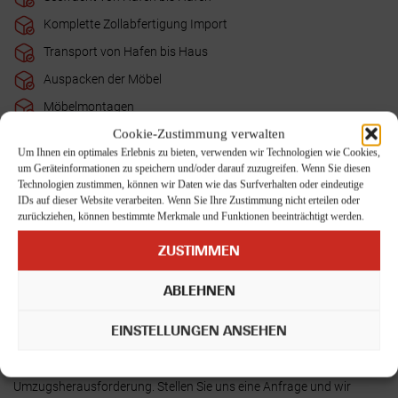
Komplette Zollabfertigung Import
Transport von Hafen bis Haus
Auspacken der Möbel
Möbelmontagen
Cookie-Zustimmung verwalten
Entsorgen der Verpackungsmittel am Tag der Entladung
Um Ihnen ein optimales Erlebnis zu bieten, verwenden wir Technologien wie Cookies,
Auspackarbeiten der Kartons auf Wunsch - wird gesondert
um Geräteinformationen zu speichern und/oder darauf zuzugreifen. Wenn Sie diesen
nach Aufwand abgerechnet
Technologien zustimmen, können wir Daten wie das Surfverhalten oder eindeutige
IDs auf dieser Website verarbeiten. Wenn Sie Ihre Zustimmung nicht erteilen oder
Terminalabfertigungsgebühren am Zielort
zurückziehen, können bestimmte Merkmale und Funktionen beeinträchtigt werden.
Rückführung des leeren Containers zum Hafen/Terminal
ZUSTIMMEN
Sie können eines unserer Rundum-Sorglos-Pakete für ein
stressfreies Umziehen buchen oder einzelne
ABLEHNEN
Umzugsdienstleistungen in Anspruch nehmen. Ergänzend zu
unseren bereits genannten Umzugsleistungen bieten wir Ihnen noch
EINSTELLUNGEN ANSEHEN
spezielle Service- und Zusatzleistungen für Umzüge jeglicher Art an.
Fragen Sie uns einfach
und wir finden schnell gemeinsam die
optimale Lösung für jede noch so kleine oder große
Umzugsherausforderung. Stellen Sie uns eine Anfrage und wir