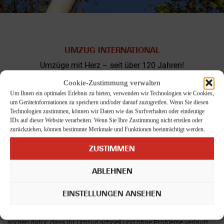
UMZUG INTERNATIONAL
Umzüge mit Herz – seit über 120 Jahren!
Cookie-Zustimmung verwalten
ONLINE PREIS BERECHNEN
Um Ihnen ein optimales Erlebnis zu bieten, verwenden wir Technologien wie Cookies,
um Geräteinformationen zu speichern und/oder darauf zuzugreifen. Wenn Sie diesen
Technologien zustimmen, können wir Daten wie das Surfverhalten oder eindeutige
IDs auf dieser Website verarbeiten. Wenn Sie Ihre Zustimmung nicht erteilen oder
zurückziehen, können bestimmte Merkmale und Funktionen beeinträchtigt werden.
ZUSTIMMEN
Ihr entspannter Umzug mit KOCH
ABLEHNEN
Umzugslogistik
EINSTELLUNGEN ANSEHEN
Als deutsches Unternehmen mit über 120 Jahre Erfahrung, kennen
wir die Besonderheiten die es beim Umzug zu beachten gibt und
sorgen dafür, dass Ihr Umzug schnell und ohne Probleme verläuft.