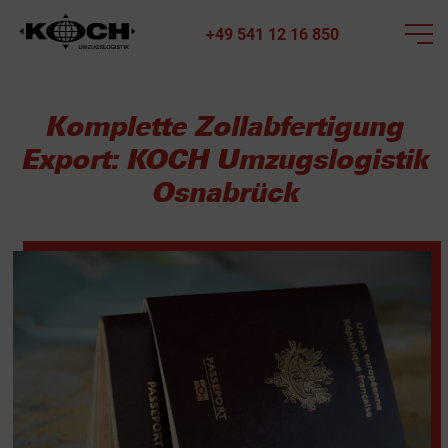
+49 541 12 16 850
Komplette Zollabfertigung
Export: KOCH Umzugslogistik
Osnabrück