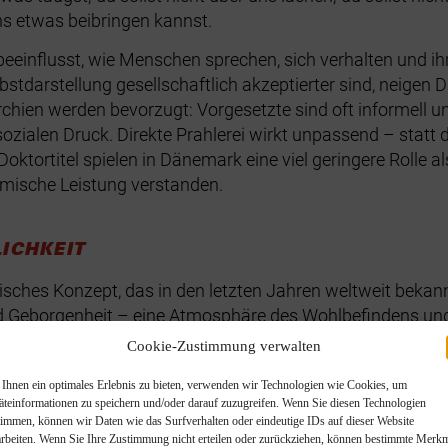
ns etwas beibringen kannst.
 beeinflusst, wie Menschen sprechen, sich verhalten und ihr
stdarstellung gesellschaftlich akzeptierter sind, neigen 
rchien werden bevorzugt: Vorgesetzte sind oft informell u
 sozialen Druck. Direkte Prahlerei wirkt unpassend – statt
 Doktortitel spielen in Dänemark eine viel geringere Rolle a
demische Leistung verstanden.
ICHKEIT
sches Konzept, das in den letzten Jahren weltweit bekann
nd Geborgenheit – eine Atmosphäre des Wohlbefindens un
 zu gestalten, indem sie Kerzen anzünden, gemütliche Dec
Cookie-Zustimmung verwalten
Ihnen ein optimales Erlebnis zu bieten, verwenden wir Technologien wie Cookies, um
 die oft mit einem kuscheligen Zuhause, guten Freunden un
äteinformationen zu speichern und/oder darauf zuzugreifen. Wenn Sie diesen Technologien
timmen, können wir Daten wie das Surfverhalten oder eindeutige IDs auf dieser Website
hilosophie: Es ist nicht nur ein Gefühl, sondern eine bew
arbeiten. Wenn Sie Ihre Zustimmung nicht erteilen oder zurückziehen, können bestimmte Merk