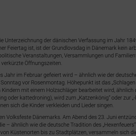
die Unterzeichnung der dänischen Verfassung im Jahr 1849
er Feiertag ist, ist der Grundlovsdag in Dänemark kein arbe
politische Veranstaltungen, Versammlungen und Familienf
verkürzte Öffnungszeiten.
es Jahr im Februar gefeiert wird – ähnlich wie der deutsc
am Sonntag vor Rosenmontag. Höhepunkt ist das „Schlagen
on Kindern mit einem Holzschläger bearbeitet wird, ähnlic
ng oder kattedroning), wird zum „Katzenkönig“ oder zur „-k
en sich die Kinder verkleiden und Lieder singen.
sten Volksfeste Dänemarks. Am Abend des 23. Juni entzün
, die – ähnlich wie die deutsche Tradition des „Hexenfeu
and, von Küstenorten bis zu Stadtplätzen, versammeln si