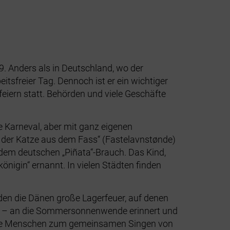
. Anders als in Deutschland, wo der
itsfreier Tag. Dennoch ist er ein wichtiger
eiern statt. Behörden und viele Geschäfte
he Karneval, aber mit ganz eigenen
 der Katze aus dem Fass“ (Fastelavnstønde)
h dem deutschen „Piñata“-Brauch. Das Kind,
önigin“ ernannt. In vielen Städten finden
den die Dänen große Lagerfeuer, auf denen
ers“ – an die Sommersonnenwende erinnert und
ch die Menschen zum gemeinsamen Singen von