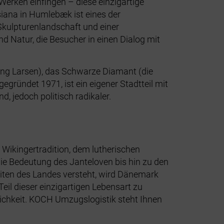
 Werken einfingen – diese einzigartige
iana in Humlebæk ist eines der
kulpturenlandschaft und einer
 Natur, die Besucher in einen Dialog mit
ng Larsen), das Schwarze Diamant (die
egründet 1971, ist ein eigener Stadtteil mit
d, jedoch politisch radikaler.
d Wikingertradition, dem lutherischen
e Bedeutung des Janteloven bis hin zu den
eiten des Landes versteht, wird Dänemark
il dieser einzigartigen Lebensart zu
rzlichkeit. KOCH Umzugslogistik steht Ihnen