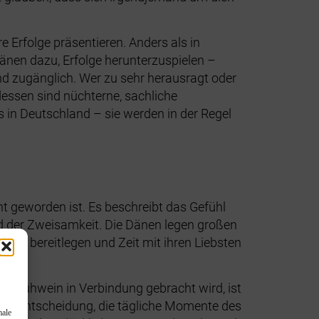
e Erfolge präsentieren. Anders als in
Dänen dazu, Erfolge herunterzuspielen –
nd zugänglich. Wer zu sehr herausragt oder
 dessen sind nüchterne, sachliche
ls in Deutschland – sie werden in der Regel
t geworden ist. Es beschreibt das Gefühl
d der Zweisamkeit. Die Dänen legen großen
ken bereitlegen und Zeit mit ihren Liebsten
d Glühwein in Verbindung gebracht wird, ist
usste Entscheidung, die tägliche Momente des
male