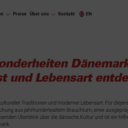
en
Preise
Über uns
Kontakt
EN
sonderheiten Dänemarks
t und Lebensart entd
 kultureller Traditionen und moderner Lebensart. Für die
Mischung aus jahrhundertealtem Brauchtum, einer ausgepr
enden Überblick über die dänische Kultur und ist ein hilfre
stik.