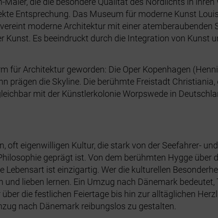
-Maler, die die besondere Qualität des Nordlichts in ihren
irekte Entsprechung. Das Museum für moderne Kunst Louis
reint moderne Architektur mit einer atemberaubenden S
unst. Es beeindruckt durch die Integration von Kunst und
rm für Architektur geworden: Die Oper Kopenhagen (Henni
 prägen die Skyline. Die berühmte Freistadt Christiania, g
rgleichbar mit der Künstlerkolonie Worpswede in Deutschlan
 oft eigenwilligen Kultur, die stark von der Seefahrer- un
hilosophie geprägt ist. Von dem berühmten Hygge über di
 Lebensart ist einzigartig. Wer die kulturellen Besonderh
 und lieben lernen. Ein Umzug nach Dänemark bedeutet, Te
 über die festlichen Feiertage bis hin zur alltäglichen He
Umzug nach Dänemark reibungslos zu gestalten.