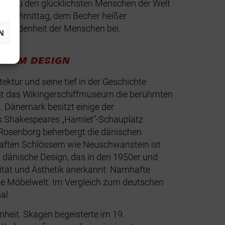
nter zu den glücklichsten Menschen der Welt
enachmittag, dem Becher heißer
Zufriedenheit der Menschen bei.
N
SCHEM DESIGN
ektur und seine tief in der Geschichte
ergt das Wikingerschiffmuseum die berühmten
 Dänemark besitzt einige der
ls Shakespeares „Hamlet“-Schauplatz
 Rosenborg beherbergt die dänischen
haften Schlössern wie Neuschwanstein ist
 dänische Design, das in den 1950er und
alität und Ästhetik anerkannt. Namhafte
die Möbelwelt. Im Vergleich zum deutschen
al.
nheit. Skagen begeisterte im 19.