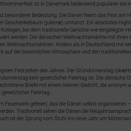
ttsommerfest ist in Dänemark bedeutend populärer als i
z besonderer Bedeutung. Die Dänen feiern das Fest am Hei
Geschenkebaum (juletræ) umtanzt. Ein absolutes Highlight
llegen, bei dem traditionelle Gerichte wie eingelegter Her
iert werden. Die dänischen Weihnachtsmärkte mit ihren t
chen Weihnachtsmärkten: Anders als in Deutschland mit s
rk auf der besinnlichen Atmosphäre und den traditionell
igsten Festzeiten des Jahres. Der Gründonnerstag (skærtor
onnerstag kein gesetzlicher Feiertag ist. Die dänische 
schnittene Briefe mit einem kleinen Gedicht, die anonym a
 gesetzlicher Feiertag.
 Feuerwerk gefeiert, das die Dänen selbst organisieren – 
erden. Traditionell sehen die Dänen die Neujahrsansprach
rauch ist der Sprung vom Stuhl ins neue Jahr um Mitternac