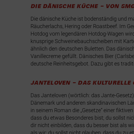
DIE DÄNISCHE KÜCHE – VON SM
Die dänische Küche ist bodenständig und mar
Räucherlachs, Hering oder Roastbeef. Im Geg
Hotdog vom legendären Hotdog-Wagen wird mi
knusprige Schweinebauchscheiben mit Kartoff
ähnlich den deutschen Buletten. Das dänisc
Vanillecreme gefüllt. Dänisches Bier (Carlsbe
deutsche Reinheitsgebot. Dazu gibt es tradi
JANTELOVEN – DAS KULTURELL
Das Janteloven (wörtlich: das Jante-Gesetz) 
Dänemark und anderen skandinavischen Länd
in seinem Roman die „Gesetze“ einer fiktiven
dass du etwas Besonderes bist; du sollst nich
dir nicht einbilden, dass du besser bist als w
als wir; du sollst nicht glauben, dass du zu 