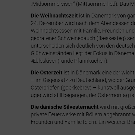
„Midsommervisen“ (Mittsommerlied). Das Mi
Die Weihnachtszeit
ist in Dänemark von gan
24. Dezember wird nach dem Abendessen der 
Weihnachtsessen mit Familie, Freunden und Ko
gebratener Schweinebauch (flæskesteg) serv
unterscheiden sich deutlich von den deuts
Glühweinständen liegt der Fokus in Dänema
Æbleskiver (runde Pfannkuchen).
Die Osterzeit
ist in Dänemark eine der wicht
– im Gegensatz zu Deutschland, wo der Gründ
Osterbriefen (gaekkebrev) – kunstvoll ausge
uge) wird still begangen, der Ostermontag ist
Die dänische Silvesternacht
wird mit großem
private Feuerwerke mit Böllern abgebrannt w
Freunden und Familie feiern. Ein weiterer B