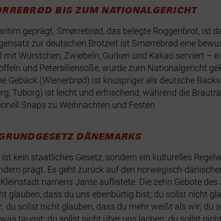
ØRREBRØD BIS ZUM NATIONALGERICHT
itim geprägt. Smørrebrød, das belegte Roggenbrot, ist da
ensatz zur deutschen Brotzeit ist Smørrebrød eine bewus
t Würstchen, Zwiebeln, Gurken und Kakao serviert – ein 
eln und Petersiliensoße, wurde zum Nationalgericht gekürt
he Gebäck (Wienerbrød) ist knuspriger als deutsche Back
rg, Tuborg) ist leicht und erfrischend, während die Brautra
tionell Snaps zu Weihnachten und Festen.
E GRUNDGESETZ DÄNEMARKS
ist kein staatliches Gesetz, sondern ein kulturelles Regel
ern prägt. Es geht zurück auf den norwegisch-dänischen 
 Kleinstadt namens Jante auflistete. Die zehn Gebote des J
t glauben, dass du uns ebenbürtig bist; du sollst nicht glau
ir; du sollst nicht glauben, dass du mehr weißt als wir; du 
etwas taugst; du sollst nicht über uns lachen; du sollst n