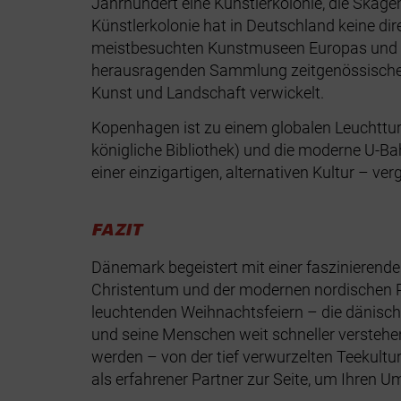
Jahrhundert eine Künstlerkolonie, die Skagen
Künstlerkolonie hat in Deutschland keine d
meistbesuchten Kunstmuseen Europas und ve
herausragenden Sammlung zeitgenössischer K
Kunst und Landschaft verwickelt.
Kopenhagen ist zu einem globalen Leuchttu
königliche Bibliothek) und die moderne U-Bahn
einer einzigartigen, alternativen Kultur – ve
FAZIT
Dänemark begeistert mit einer faszinierenden,
Christentum und der modernen nordischen P
leuchtenden Weihnachtsfeiern – die dänische
und seine Menschen weit schneller verstehen
werden – von der tief verwurzelten Teekultur
als erfahrener Partner zur Seite, um Ihren 