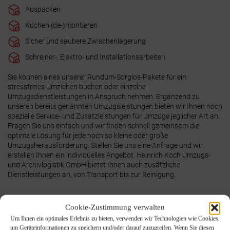
Auspacken
Küchen (de-)montieren
Sicher und saubere Zwischenlagerung
Schreiner-, Elektro- und Installationsarbeiten
Sie können eines unserer Rundum-Sorglos-Pakete für ein
stressfreies Umziehen buchen oder einzelne
Umzugsdienstleistungen in Anspruch nehmen. Ergänzend zu
unseren bereits genannten Umzugsleistungen bieten wir Ihnen noch
spezielle Service- und Zusatzleistungen für Umzüge jeglicher Art an.
Fragen Sie uns einfach und wir finden schnell gemeinsam die
optimale Lösung für jede noch so kleine oder große
Umzugsherausforderung. Stellen Sie uns eine Anfrage und wir
erstellen Ihnen ein individuelles Angebot. Heinrich Koch Umzugs-
und Archivlogistik GmbH bietet Ihnen auch zusätzliche
Dienstleistungen an, von Transport bis zur Reinigung.
Cookie-Zustimmung verwalten
Um Ihnen ein optimales Erlebnis zu bieten, verwenden wir Technologien wie Cookies,
um Geräteinformationen zu speichern und/oder darauf zuzugreifen. Wenn Sie diesen