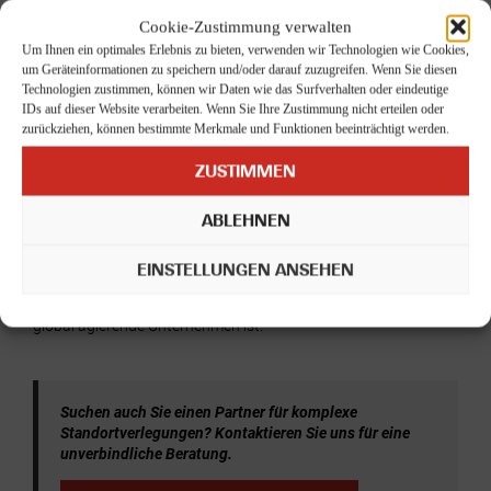
bestehende regionale Vernetzung an, die bis heute Bestand
hat. Während Leiber von Bramsche aus Kunden weltweit
Cookie-Zustimmung verwalten
beliefert, sorgen wir im Hintergrund für die notwendige
Um Ihnen ein optimales Erlebnis zu bieten, verwenden wir Technologien wie Cookies,
logistische Stabilität.
um Geräteinformationen zu speichern und/oder darauf zuzugreifen. Wenn Sie diesen
Technologien zustimmen, können wir Daten wie das Surfverhalten oder eindeutige
Projektlogistik:
Erfolgreiche Standortverlegung von
IDs auf dieser Website verarbeiten. Wenn Sie Ihre Zustimmung nicht erteilen oder
Forschung & Entwicklung.
zurückziehen, können bestimmte Merkmale und Funktionen beeinträchtigt werden.
Stückguttransporte:
Zuverlässige Distribution der
ZUSTIMMEN
hochwertigen Veredelungsprodukte.
Lagerkapazitäten:
Flexible Flächennutzung für eine
ABLEHNEN
dynamische Lieferkette.
EINSTELLUNGEN ANSEHEN
Heute blicken wir auf eine gewachsene Zusammenarbeit
zurück, die zeigt, wie wichtig ein starkes lokales Netzwerk für
global agierende Unternehmen ist.
Suchen auch Sie einen Partner für komplexe
Standortverlegungen? Kontaktieren Sie uns für eine
unverbindliche Beratung.