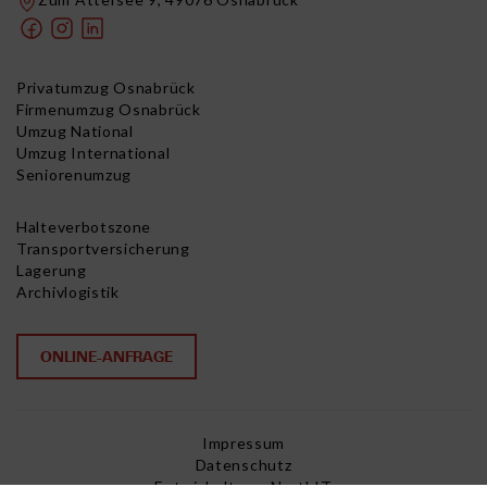
Privatumzug Osnabrück
Firmenumzug Osnabrück
Umzug National
Umzug International
Seniorenumzug
Halteverbotszone
Transportversicherung
Lagerung
Archivlogistik
ONLINE-ANFRAGE
Impressum
Datenschutz
Entwickelt von NorthIT