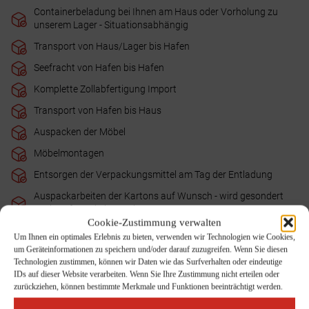
Containerbeladung bei Ihnen am Haus oder Vorholung zu
unserem Lager - Situationsabhängig
Transport von Haus/Lager bis Hafen
Seefracht von Hafen bis Hafen
Komplette Zollabfertigung Import
Transport von Hafen bis Haus
Auspacken der Möbel
Möbelmontagen
Entsorgen der Verpackungsmittel am Tag der Entladung
Auspackarbeiten der Kartons auf Wunsch - wird gesondert
nach Aufwand abgerechnet
Cookie-Zustimmung verwalten
Terminalabfertigungsgebühren am Zielort
Um Ihnen ein optimales Erlebnis zu bieten, verwenden wir Technologien wie Cookies,
um Geräteinformationen zu speichern und/oder darauf zuzugreifen. Wenn Sie diesen
Rückführung des leeren Containers zum Hafen/Terminal
Technologien zustimmen, können wir Daten wie das Surfverhalten oder eindeutige
IDs auf dieser Website verarbeiten. Wenn Sie Ihre Zustimmung nicht erteilen oder
Die Koch Umzugslogistik GmbH bietet umfassende Leistungspakete
zurückziehen, können bestimmte Merkmale und Funktionen beeinträchtigt werden.
sowie einzeln buchbare Umzugsservices für internationale Umzüge
in die Niederlande an. Ergänzend stehen zusätzliche