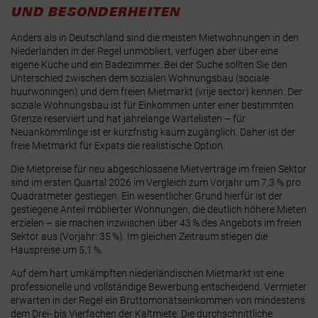
UND BESONDERHEITEN
Anders als in Deutschland sind die meisten Mietwohnungen in den
Niederlanden in der Regel unmöbliert, verfügen aber über eine
eigene Küche und ein Badezimmer. Bei der Suche sollten Sie den
Unterschied zwischen dem
sozialen Wohnungsbau (sociale
huurwoningen)
und dem
freien Mietmarkt (vrije sector)
kennen. Der
soziale Wohnungsbau ist für Einkommen unter einer bestimmten
Grenze reserviert und hat jahrelange Wartelisten – für
Neuankömmlinge ist er kurzfristig kaum zugänglich. Daher ist der
freie Mietmarkt für Expats die realistische Option.
Die Mietpreise für neu abgeschlossene Mietverträge im freien Sektor
sind im ersten Quartal 2026 im Vergleich zum Vorjahr um
7,3 % pro
Quadratmeter
gestiegen
. Ein wesentlicher Grund hierfür ist der
gestiegene Anteil möblierter Wohnungen, die deutlich höhere Mieten
erzielen – sie machen inzwischen über 43 % des Angebots im freien
Sektor aus (Vorjahr: 35 %)
. Im gleichen Zeitraum stiegen die
Hauspreise um 5,1 %
.
Auf dem hart umkämpften niederländischen Mietmarkt ist eine
professionelle und vollständige Bewerbung entscheidend. Vermieter
erwarten in der Regel ein
Bruttomonatseinkommen von mindestens
dem Drei- bis Vierfachen der Kaltmiete
. Die durchschnittliche