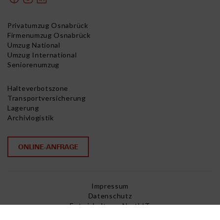
Privatumzug Osnabrück
Firmenumzug Osnabrück
Umzug National
Umzug International
Seniorenumzug
Halteverbotszone
Transportversicherung
Lagerung
Archivlogistik
ONLINE-ANFRAGE
Impressum
Datenschutz
Entwickelt von NorthIT