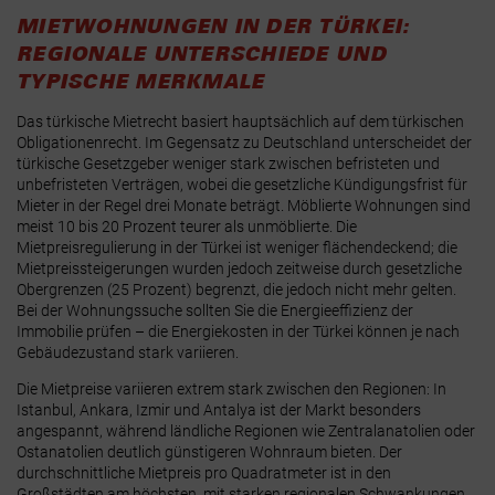
MIETWOHNUNGEN IN DER TÜRKEI:
REGIONALE UNTERSCHIEDE UND
TYPISCHE MERKMALE
Das türkische Mietrecht basiert hauptsächlich auf dem türkischen
Obligationenrecht. Im Gegensatz zu Deutschland unterscheidet der
türkische Gesetzgeber weniger stark zwischen befristeten und
unbefristeten Verträgen, wobei die gesetzliche Kündigungsfrist für
Mieter in der Regel drei Monate beträgt. Möblierte Wohnungen sind
meist 10 bis 20 Prozent teurer als unmöblierte. Die
Mietpreisregulierung in der Türkei ist weniger flächendeckend; die
Mietpreissteigerungen wurden jedoch zeitweise durch gesetzliche
Obergrenzen (25 Prozent) begrenzt, die jedoch nicht mehr gelten.
Bei der Wohnungssuche sollten Sie die Energieeffizienz der
Immobilie prüfen – die Energiekosten in der Türkei können je nach
Gebäudezustand stark variieren.
Die Mietpreise variieren extrem stark zwischen den Regionen: In
Istanbul, Ankara, Izmir und Antalya ist der Markt besonders
angespannt, während ländliche Regionen wie Zentralanatolien oder
Ostanatolien deutlich günstigeren Wohnraum bieten. Der
durchschnittliche Mietpreis pro Quadratmeter ist in den
Großstädten am höchsten, mit starken regionalen Schwankungen.