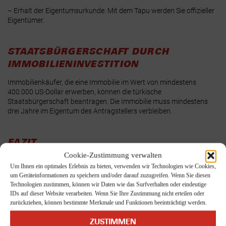
– Erhalt der Eigentumsurkunde:
Mit dem Tapu werden Sie offizieller
Eigentümer.
STAATSBÜRGERSCHAFT DURCH
IMMOBILIENINVESTITION
Immobilienkäufer, die eine Immobilie im Wert von mindestens
400.000 US-Dollar erwerben, können die türkische
Staatsbürgerschaft beantragen. Die Immobilie muss mindestens
drei Jahre im Eigentum des Antragstellers verbleiben.
FAZIT
Cookie-Zustimmung verwalten
Der Umzug in die Türkei erfordert eine sorgfältige Vorbereitung in
Um Ihnen ein optimales Erlebnis zu bieten, verwenden wir Technologien wie Cookies,
Bezug auf Wohnungssuche, regionale Unterschiede und rechtliche
um Geräteinformationen zu speichern und/oder darauf zuzugreifen. Wenn Sie diesen
Rahmenbedingungen. Der Immobilienmarkt ist in Ballungsräumen
Technologien zustimmen, können wir Daten wie das Surfverhalten oder eindeutige
wie Istanbul, Ankara und den Küstenregionen stark umkämpft, die
IDs auf dieser Website verarbeiten. Wenn Sie Ihre Zustimmung nicht erteilen oder
Mietpreise gehören zu den höchsten des Landes. Wer bereit ist, in
zurückziehen, können bestimmte Merkmale und Funktionen beeinträchtigt werden.
Städte wie Bursa, Gaziantep oder in ländliche Regionen
auszuweichen, findet hier jedoch deutlich günstigeren Wohnraum –
ZUSTIMMEN