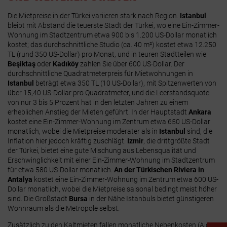
Die Mietpreise in der Türkei variieren stark nach Region.
Istanbul
bleibt mit Abstand die teuerste Stadt der Türkei, wo eine Ein-Zimmer-
Wohnung im Stadtzentrum etwa 900 bis 1.200 US-Dollar monatlich
kostet; das durchschnittliche Studio (ca. 40 m²) kostet etwa 12.250
TL (rund 350 US-Dollar) pro Monat, und in teuren Stadtteilen wie
Beşiktaş
oder
Kadıköy
zahlen Sie über 600 US-Dollar. Der
durchschnittliche Quadratmeterpreis für Mietwohnungen in
Istanbul
beträgt etwa 350 TL (10 US-Dollar), mit Spitzenwerten von
über 15,40 US-Dollar pro Quadratmeter, und die Leerstandsquote
von nur 3 bis 5 Prozent hat in den letzten Jahren zu einem
erheblichen Anstieg der Mieten geführt. In der Hauptstadt
Ankara
kostet eine Ein-Zimmer-Wohnung im Zentrum etwa 650 US-Dollar
monatlich, wobei die Mietpreise moderater als in
Istanbul
sind, die
Inflation hier jedoch kräftig zuschlägt.
Izmir
, die drittgrößte Stadt
der Türkei, bietet eine gute Mischung aus Lebensqualität und
Erschwinglichkeit mit einer Ein-Zimmer-Wohnung im Stadtzentrum
für etwa 580 US-Dollar monatlich.
An der Türkischen Riviera in
Antalya
kostet eine Ein-Zimmer-Wohnung im Zentrum etwa 600 US-
Dollar monatlich, wobei die Mietpreise saisonal bedingt meist höher
sind. Die Großstadt
Bursa
in der Nähe Istanbuls bietet günstigeren
Wohnraum als die Metropole selbst.
Zusätzlich zu den Kaltmieten fallen monatliche Nebenkosten (Aidat