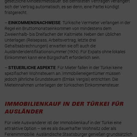
gesetzliche Mindestmietdauer. Bei befristeten Verträgen verlängert
sich der Vertrag automatisch, es sei denn, eine Partei kündigt
fristgerecht.
–
EINKOMMENSNACHWEISE
:
Türkische Vermieter verlangen in der
Regel ein Bruttomonatseinkommen von mindestens dem
Zweieinhalb- bis Dreifachen der Kaltmiete. Neben den üblichen
Unterlagen (Reisepass, Arbeitsvertrag, letzte drei
Gehaltsabrechnungen) erwarten sie oft auch die
Ausländeridentifikationsnummer (YKN). Für Expats ohne lokales
Einkommen kann eine Bürgschaft erforderlich sein.
–
STEUERLICHE ASPEKTE
:
Für Mieter fallen in der Türkei keine
spezifischen Wohnsteuern an. Immobilieneigentümer müssen
jedoch jährliche Grundsteuern (Emlak Vergisi) entrichten. Die
Mieteinnahmen unterliegen der türkischen Einkommensteuer.
IMMOBILIENKAUF IN DER TÜRKEI FÜR
AUSLÄNDER
Für viele Auswanderer ist der Immobilienkauf in der Türkei eine
attraktive Option – sei es als dauerhafter Wohnsitz oder als
Ferienimmobilie. Ausländische Staatsbürger genießen grundsätzlich