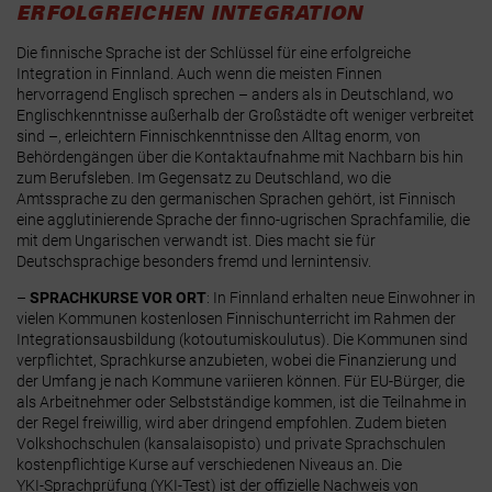
ERFOLGREICHEN INTEGRATION
Die finnische Sprache ist der Schlüssel für eine erfolgreiche
Integration in Finnland. Auch wenn die meisten Finnen
hervorragend Englisch sprechen – anders als in Deutschland, wo
Englischkenntnisse außerhalb der Großstädte oft weniger verbreitet
sind –, erleichtern Finnischkenntnisse den Alltag enorm, von
Behördengängen über die Kontaktaufnahme mit Nachbarn bis hin
zum Berufsleben. Im Gegensatz zu Deutschland, wo die
Amtssprache zu den germanischen Sprachen gehört, ist Finnisch
eine agglutinierende Sprache der finno-ugrischen Sprachfamilie, die
mit dem Ungarischen verwandt ist. Dies macht sie für
Deutschsprachige besonders fremd und lernintensiv.
–
SPRACHKURSE VOR ORT
: In Finnland erhalten neue Einwohner in
vielen Kommunen kostenlosen Finnischunterricht im Rahmen der
Integrationsausbildung (kotoutumiskoulutus). Die Kommunen sind
verpflichtet, Sprachkurse anzubieten, wobei die Finanzierung und
der Umfang je nach Kommune variieren können. Für EU‑Bürger, die
als Arbeitnehmer oder Selbstständige kommen, ist die Teilnahme in
der Regel freiwillig, wird aber dringend empfohlen. Zudem bieten
Volkshochschulen (kansalaisopisto) und private Sprachschulen
kostenpflichtige Kurse auf verschiedenen Niveaus an. Die
YKI‑Sprachprüfung (YKI-Test) ist der offizielle Nachweis von