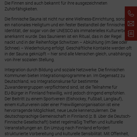
Die Finnen sind auch bekannt für ihre ausgezeichneten
Zuhörfähigkeiten.
Die finnische Sauna ist nicht nur eine Wellness-Einrichtung, sondern
ein nationales Heiligtum und ein fester Bestandteil der finnischen
Identität, der sogar von der UNESCO als immaterielles Kulturerbe
anerkannt wurde. Das Saunieren ist ein Ritual, das in der Regel
nackt und in der Reihenfolge Schwitzen – Abkühlung (im See oder
Schnee) – Wiederholung erfolgt. Geschäftliche Kontakte werden oft
in der Sauna geknüpft – hier sind alle Menschen gleich, unabhängig
von ihrer sozialen Stellung.
Integration durch Bildung und soziale Netzwerke: Die finnischen
Kommunen bieten Integrationsprogramme an. Im Gegensatz zu
Deutschland, wo Integrationskurse für bestimmte
Zuwanderergruppen verpflichtend sind, ist die Teilnahme für
EU‑Bürger in Finnland freiwillig, wird jedoch dringend empfohlen.
Der Beitritt zu einem Sportverein (Eishockey, Fußball, Langlauf),
einem Kulturverein oder einer Freiwilligenorganisation ist eine
hervorragende Möglichkeit, neue Leute kennenzulernen. Die
deutschsprachige Gemeinschaft in Finnland (z. B. über die Deutsch-
Finnische Gesellschaft) bietet regelmäßig Treffen und kulturelle
Veranstaltungen an. Ein Umzug nach Finnland erfordert
strukturierte Vorbereitung und kulturelle Sensibilität. Mit Offenheit,