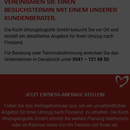
VEREINBAREN SIE EINEN
BESUCHSTERMIN MIT EINEM UNSERER
KUNDENBERATER.
Die Koch Umzugslogistik GmbH besucht Sie vor Ort und
erstellt ein detailliertes Angebot für Ihren Umzug nach
Finnland.
Für Beratung oder Terminabstimmung erreichen Sie das
Unternehmen in Osnabrück unter
0541 – 121 68 50
.
JETZT EXPRESS-ANFRAGE STELLEN!
Füllen Sie das Anfrageformular aus, um ein unverbindliches
Angebot für Ihren Umzug nach Finnland zu erhalten. Die Koch
Umzugslogistik GmbH stimmt die weitere Planung telefonisch
oder im Rahmen eines Vor-Ort-Termins mit Ihnen ab.