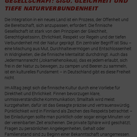
GESELLSCHAFT: SISU, GLEICHHEIT UND
TIEFE NATURVERBUNDENHEIT
Die Integration in ein neues Land ist ein Prozess, der Offenheit und
die Bereitschaft, sich anzupassen, erfordert. Die finnische
Gesellschaft ist stark von den Prinzipien der Gleichheit,
Gerechtigkeitssinn, Ehrlichkeit, Respekt vor Regeln und der tiefen
Verbundenheit mit der Natur geprägt. Ein zentraler Begriff ist Sisu –
eine Mischung aus Mut, Durchhaltevermögen und Entschlossenheit
in Widrigkeiten, die die finnische Mentalität durchdringt. Auch das
Jedermannsrecht (Jokamiehenoikeus), das es jedem erlaubt, sich
frei in der Natur zu bewegen, zu campen und Beeren zu sammeln,
ist ein kulturelles Fundament – in Deutschland gibt es diese Freiheit
nicht.
Im Alltag zeigt sich die finnische Kultur durch eine Vorliebe für
Direktheit und Ehrlichkeit. Finnen bevorzugen klare,
unmissverständliche Kommunikation; Smalltalk wird meist
kurzgehalten, dafür ist das Gesagte präzise und vertrauenswürdig.
Pünktlichkeit wird in Finnland als Zeichen des Respekts betrachtet –
bei Einladungen sollte man pünktlich oder sogar einige Minuten vor
der vereinbarten Zeit erscheinen. Die private Sphäre wird geschätzt;
Fragen zu persönlichen Angelegenheiten, Gehalt oder
Familienstand sind zu Beginn einer Bekanntschaft unangemessen.