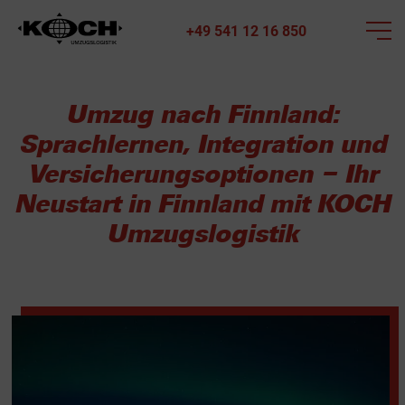
+49 541 12 16 850
Umzug nach Finnland:
Sprachlernen, Integration und
Versicherungsoptionen – Ihr
Neustart in Finnland mit KOCH
Umzugslogistik