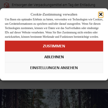
Entsorgen der Verpackungsmittel am Tag der Entladung
Auspackarbeiten der Kartons auf Wunsch - wird gesondert
Cookie-Zustimmung verwalten
nach Aufwand abgerechnet
Um Ihnen ein optimales Erlebnis zu bieten, verwenden wir Technologien wie Cookies,
um Geräteinformationen zu speichern und/oder darauf zuzugreifen. Wenn Sie diesen
Terminalabfertigungsgebühren am Zielort
Technologien zustimmen, können wir Daten wie das Surfverhalten oder eindeutige
Rückführung des leeren Containers zum Hafen/Terminal
IDs auf dieser Website verarbeiten. Wenn Sie Ihre Zustimmung nicht erteilen oder
zurückziehen, können bestimmte Merkmale und Funktionen beeinträchtigt werden.
Die Koch Umzugslogistik GmbH bietet sowohl umfassende
Leistungspakete als auch einzeln buchbare Umzugsservices für
ZUSTIMMEN
internationale Umzüge nach Finnland an. Ergänzend stehen
Zusatzleistungen je nach Bedarf zur Verfügung.
Fragen Sie uns
ABLEHNEN
einfach.
Auf Grundlage Ihrer Angaben wird ein individuelles und
EINSTELLUNGEN ANSEHEN
nachvollziehbares Angebot erstellt.