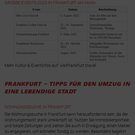
GROSSE EVENTS 2025 IN FRANKFURT AM MAIN:
Event
Datum
Beschreibung
80er Live Festival
2. August 2025
Stars der 80er auf dem
Messegelände
Frankfurt Coffee Festival
12.–14. September
Spezialitätenkaffee,
2025
Workshops, Tastings
Fastnachtsumzug Frankfurt
2. März 2025
Traditioneller Karneval mit
bis zu 350.000 Besuchern
Frankfurter Buchmesse
15.–19. Oktober
Weltgrößte Büchermesse mit
2025
Publikumstagen
Museumsuferfest
August 2025
Großes Sommerfest an den
Mainufern mit Musik, Kunst
und Kulinarik
Mehr Kultur & Eventinfos auf:
visitfrankfurt.travel
FRANKFURT – TIPPS FÜR DEN UMZUG IN
EINE LEBENDIGE STADT
WOHNUNGSSUCHE IN FRANKFURT
Die Wohnungssuche in Frankfurt kann herausfordernd sein, da der
Wohnungsmarkt stark umkämpft ist. Nutzen Sie Immobilienportale
und lokale Zeitungen und ziehen Sie auch in Erwägung, einen Makler
zu engagieren, um schneller fündig zu werden. Besonders begehrt