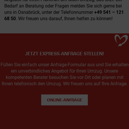
Bedarf an Beratung oder Fragen melden Sie sich gerne bei
uns in Osnabrück, unter der Telefonnummer
+49 541 – 121
68 50
. Wir freuen uns darauf, Ihnen helfen zu können!
JETZT EXPRESS-ANFRAGE STELLEN!
Füllen Sie einfach unser Anfrage-Formular aus und Sie erhalten
ein unverbindliches Angebot für Ihren Umzug. Unsere
kompetenten Berater besuchen Sie vor Ort oder planen mit
Ihnen telefonisch den Umzug. Wir freuen uns auf Ihre Anfrage.
ONLINE-ANFRAGE