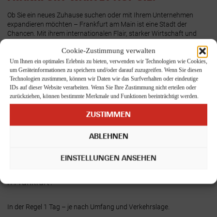
Ob Sie ein neues Zuhause suchen oder mit Ihrem Unternehmen
expandieren möchten – Frankfurt am Main ist eine Stadt der
Chancen. Mit ihrem internationalen Flair, starker Wirtschaft und
einem reichen Kulturleben ist sie wie gemacht für alle, die Großes
Cookie-Zustimmung verwalten
vorhaben.
Um Ihnen ein optimales Erlebnis zu bieten, verwenden wir Technologien wie Cookies,
Mit KOCH Umzugslogistik steht Ihnen ein erfahrenes
um Geräteinformationen zu speichern und/oder darauf zuzugreifen. Wenn Sie diesen
Umzugsunternehmen Osnabrück zur Seite, das deutschlandweite
Technologien zustimmen, können wir Daten wie das Surfverhalten oder eindeutige
Umzüge professionell abwickelt – ganz gleich, ob es ein privater
IDs auf dieser Website verarbeiten. Wenn Sie Ihre Zustimmung nicht erteilen oder
Umzug Frankfurt, ein Firmenumzug oder ein kompletter
zurückziehen, können bestimmte Merkmale und Funktionen beeinträchtigt werden.
Möbeltransport Frankfurt ist.
ZUSTIMMEN
Jetzt kostenloses Angebot einholen
– und sorgenfrei nach
Frankfurt umziehen!
ABLEHNEN
EINSTELLUNGEN ANSEHEN
Wie lange dauert ein Umzug von Osnabrück nac
h Frankfurt?
In der Regel 1 Tag – je nach Umfang und Verkehrslage.