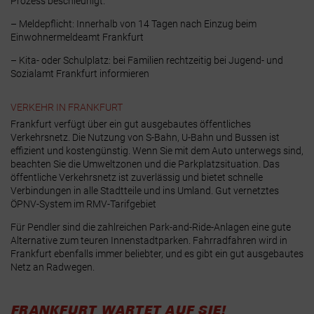
Prozess beschleunigt.
– Meldepflicht: Innerhalb von 14 Tagen nach Einzug beim
Einwohnermeldeamt Frankfurt
– Kita- oder Schulplatz: bei Familien rechtzeitig bei
Jugend- und
Sozialamt Frankfurt
informieren
VERKEHR IN FRANKFURT
Frankfurt verfügt über ein gut ausgebautes öffentliches
Verkehrsnetz. Die Nutzung von S-Bahn, U-Bahn und Bussen ist
effizient und kostengünstig. Wenn Sie mit dem Auto unterwegs sind,
beachten Sie die Umweltzonen und die Parkplatzsituation. Das
öffentliche Verkehrsnetz ist zuverlässig und bietet schnelle
Verbindungen in alle Stadtteile und ins Umland.
Gut vernetztes
ÖPNV-System im
RMV-Tarifgebiet
Für Pendler sind die zahlreichen Park-and-Ride-Anlagen eine gute
Alternative zum teuren Innenstadtparken. Fahrradfahren wird in
Frankfurt ebenfalls immer beliebter, und es gibt ein gut ausgebautes
Netz an Radwegen.
FRANKFURT WARTET AUF SIE!