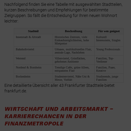
Nachfolgend finden Sie eine Tabelle mit ausgewählten Stadtteilen,
kurzen Beschreibungen und Empfehlungen für bestimmte
Zielgruppen. So fällt die Entscheidung für Ihren neuen Wohnort
leichter:
Stadtteil
Beschreibung
Für wen geeignet
Innenstadt & Altstadt
Historisches Zentrum, viele
Kulturell
Einkaufsmöglichkeiten, hohe
Interessierte, Singles
Mietpreise
Bahnhofsviertel
Urbanes, multikulturelles Flair,
Young Professionals
zentrale Lage, Nachtleben
Westend
Villenviertel, Grünflächen,
Familien, Top-
gehobenes Ambiente
Verdiener
Nordend & Bornheim
Trendige Cafés, grüne Alleen,
Familien, Paare,
entspanntes Flair
Kreative
Bockenheim
Studentenviertel, Nähe Uni &
Studierende, junge
Messe, Vielfalt
Familien
Eine detaillierte Übersicht aller 43 Frankfurter Stadtteile bietet
frankfurt.de
.
WIRTSCHAFT UND ARBEITSMARKT –
KARRIERECHANCEN IN DER
FINANZMETROPOLE