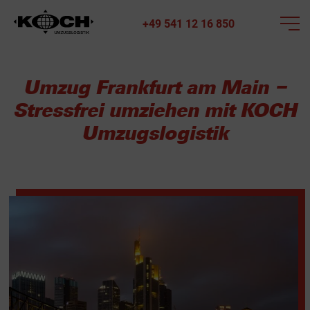
+49 541 12 16 850
Umzug Frankfurt am Main –
Stressfrei umziehen mit KOCH
Umzugslogistik