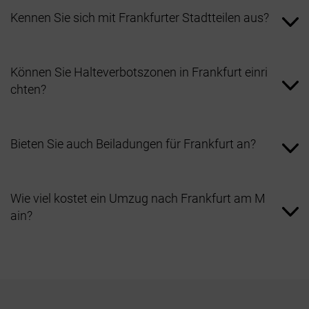
Kennen Sie sich mit Frankfurter Stadtteilen aus?
Ja, wir planen Umzüge genau – ob Nordend, Sachsenhausen,
Westend oder außerhalb.
Können Sie Halteverbotszonen in Frankfurt einri
chten?
Ja, wir beantragen Halteverbotszonen vor Ort über die zuständigen
Behörden.
Bieten Sie auch Beiladungen für Frankfurt an?
Natürlich, ideal für kleinere Umzüge oder Einzelstücke –
kostengünstig und umweltschonend.
Wie viel kostet ein Umzug nach Frankfurt am M
ain?