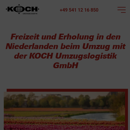
+49 541 12 16 850
Freizeit und Erholung in den
Niederlanden beim Umzug mit
der KOCH Umzugslogistik
GmbH