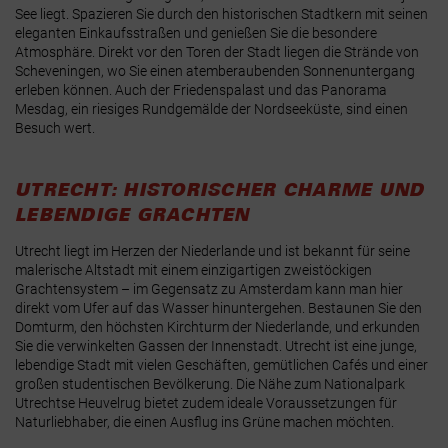
See liegt. Spazieren Sie durch den historischen Stadtkern mit seinen
eleganten Einkaufsstraßen und genießen Sie die besondere
Atmosphäre. Direkt vor den Toren der Stadt liegen die Strände von
Scheveningen, wo Sie einen atemberaubenden Sonnenuntergang
erleben können. Auch der Friedenspalast und das Panorama
Mesdag, ein riesiges Rundgemälde der Nordseeküste, sind einen
Besuch wert.
UTRECHT: HISTORISCHER CHARME UND
LEBENDIGE GRACHTEN
Utrecht liegt im Herzen der Niederlande und ist bekannt für seine
malerische Altstadt mit einem einzigartigen zweistöckigen
Grachtensystem – im Gegensatz zu Amsterdam kann man hier
direkt vom Ufer auf das Wasser hinuntergehen. Bestaunen Sie den
Domturm, den höchsten Kirchturm der Niederlande, und erkunden
Sie die verwinkelten Gassen der Innenstadt. Utrecht ist eine junge,
lebendige Stadt mit vielen Geschäften, gemütlichen Cafés und einer
großen studentischen Bevölkerung. Die Nähe zum Nationalpark
Utrechtse Heuvelrug bietet zudem ideale Voraussetzungen für
Naturliebhaber, die einen Ausflug ins Grüne machen möchten.