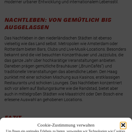
moderner urbaner Entwicklung und internationalem Lebensstil.
NACHTLEBEN: VON GEMÜTLICH BIS
AUSGELASSEN
Das Nachtleben in den niederländischen Städten ist ebenso
vielseitig wie das Land selbst. Metropolen wie Amsterdam oder
Rotterdam bieten Bars, Clubs und Live-Musik-Locations. Besonders
bekannt sind die viel besuchten Konzerthäuser und Jazzclubs, die
das ganze Jahr über hochkarätige Veranstaltungen anbieten.
Daneben prägen gemütliche Brauhäuser („BruinCafés“) und
traditionelle Veranstaltungen das abendliche Leben. Den Haag
punktet mit einer schicken Mischung aus Kasinos, erstklassigen
Restaurants und schicken Lounges. Das Nachtleben konzentriert
sich vor allem auf Ballungsräume wie die Randstad, bietet aber
auch in mittelgroßen Städten wie Maastricht oder Den Bosch eine
erlesene Auswahl an gehobenen Locations.
FAZIT
Cookie-Zustimmung verwalten
Die Niederlande bieten zahlreiche Freizeit- und
Um Ihnen ein optimales Erlebnis zu bieten, verwenden wir Technologien wie Cookies,