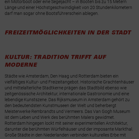
ein Motorboot oder eine Segeljacht – in Booten bis zu 15 Metern
Länge und einer Höchstgeschwindigkeit von 20 Stundenkilometern
darf man sogar ohne Bootsführerschein ablegen
.
FREIZEITMÖGLICHKEITEN IN DER STADT
KULTUR: TRADITION TRIFFT AUF
MODERNE
Städte wie Amsterdam, Den Haag und Rotterdam bieten ein
vielfältiges Kultur- und Freizeitangebot. Historische Grachtenhäuser
und mittelalterliche Stadtkerne prägen das Stadtbild ebenso wie
zeitgenössische Architektur, internationale Gastronomie und eine
lebendige Kunstszene. Das Rijksmuseum in Amsterdam gehört zu
den bedeutendsten Kunstmuseen der Welt und beherbergt
Meisterwerke Rembrandts und Vermeers. Das Van Gogh Museum
ist dem Leben und Werk des berühmten Malers gewidmet.
Rotterdam hingegen lockt mit seiner experimentellen Architektur,
darunter die berühmten Würfelhäuser und der imposante Markthal.
Große Städte in den Niederlanden verbinden kulturelles Erbe mit