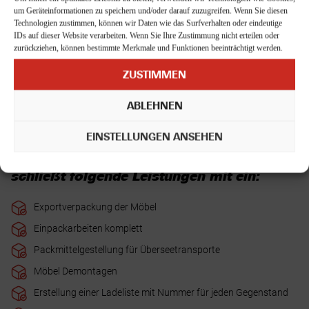
Erholungsmöglichkeiten – von den weiten Stränden Zeelands und
um Geräteinformationen zu speichern und/oder darauf zuzugreifen. Wenn Sie diesen
den Dünenlandschaften über die pulsierenden Metropolen bis zu
Technologien zustimmen, können wir Daten wie das Surfverhalten oder eindeutige
den ruhigen Seenplatten im Norden. Mit der KOCH Umzugslogistik
IDs auf dieser Website verarbeiten. Wenn Sie Ihre Zustimmung nicht erteilen oder
GmbH wird der Umzug in die Niederlande strukturiert vorbereitet
zurückziehen, können bestimmte Merkmale und Funktionen beeinträchtigt werden.
und planbar umgesetzt.
ZUSTIMMEN
ABLEHNEN
EINSTELLUNGEN ANSEHEN
Unser Umzugsservice Niederlande
schließt folgende Leistungen mit ein:
Exportverpackung der Möbel
Einpackarbeiten komplett
Packmittelgestellung für Überseetransporte
Möbel Demontagen
Erstellung einer Ladeliste mit Nummer für jeden Gegenstand