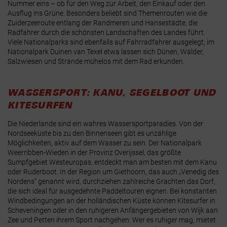
Nummer eins – ob für den Weg zur Arbeit, den Einkauf oder den
Ausflug ins Grüne. Besonders beliebt sind Themenrouten wie die
Zuiderzeeroute entlang der Randmeren und Hansestädte, die
Radfahrer durch die schönsten Landschaften des Landes führt.
Viele Nationalparks sind ebenfalls auf Fahrradfahrer ausgelegt; im
Nationalpark Duinen van Texel etwa lassen sich Dünen, Wälder,
Salzwiesen und Strände mühelos mit dem Rad erkunden
.
WASSERSPORT: KANU, SEGELBOOT UND
KITESURFEN
Die Niederlande sind ein wahres Wassersportparadies. Von der
Nordseeküste bis zu den Binnenseen gibt es unzählige
Möglichkeiten, aktiv auf dem Wasser zu sein. Der Nationalpark
Weerribben-Wieden in der Provinz Overijssel, das größte
Sumpfgebiet Westeuropas, entdeckt man am besten mit dem Kanu
oder Ruderboot
. In der Region um Giethoorn, das auch „Venedig des
Nordens“ genannt wird, durchziehen zahlreiche Grachten das Dorf,
die sich ideal für ausgedehnte Paddeltouren eignen
. Bei konstanten
Windbedingungen an der holländischen Küste können Kitesurfer in
Scheveningen oder in den ruhigeren Anfängergebieten von Wijk aan
Zee und Petten ihrem Sport nachgehen
. Wer es ruhiger mag, mietet