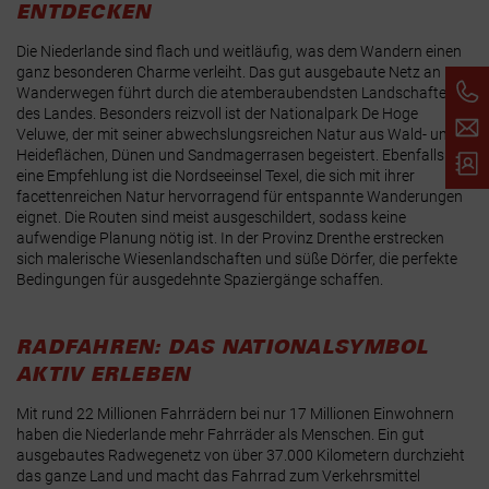
NTDECKEN
Die Niederlande sind flach und weitläufig, was dem Wandern einen
ganz besonderen Charme verleiht. Das gut ausgebaute Netz an
Wanderwegen führt durch die atemberaubendsten Landschaften
des Landes. Besonders reizvoll ist der Nationalpark De Hoge
Veluwe, der mit seiner abwechslungsreichen Natur aus Wald- und
Heideflächen, Dünen und Sandmagerrasen begeistert
. Ebenfalls
eine Empfehlung ist die Nordseeinsel Texel, die sich mit ihrer
facettenreichen Natur hervorragend für entspannte Wanderungen
eignet. Die Routen sind meist ausgeschildert, sodass keine
aufwendige Planung nötig ist. In der Provinz Drenthe erstrecken
sich malerische Wiesenlandschaften und süße Dörfer, die perfekte
Bedingungen für ausgedehnte Spaziergänge schaffen.
RADFAHREN: DAS NATIONALSYMBOL
AKTIV ERLEBEN
Mit rund 22 Millionen Fahrrädern bei nur 17 Millionen Einwohnern
haben die Niederlande mehr Fahrräder als Menschen. Ein gut
ausgebautes Radwegenetz von über 37.000 Kilometern durchzieht
das ganze Land und macht das Fahrrad zum Verkehrsmittel