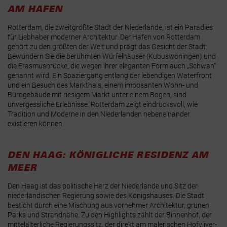
AM HAFEN
Rotterdam, die zweitgrößte Stadt der Niederlande, ist ein Paradies
für Liebhaber moderner Architektur. Der Hafen von Rotterdam
gehört zu den größten der Welt und prägt das Gesicht der Stadt.
Bewundern Sie die berühmten Würfelhäuser (Kubuswoningen) und
die Erasmusbrücke, die wegen ihrer eleganten Form auch „Schwan“
genannt wird. Ein Spaziergang entlang der lebendigen Waterfront
und ein Besuch des Markthals, einem imposanten Wohn- und
Bürogebäude mit riesigem Markt unter einem Bogen, sind
unvergessliche Erlebnisse. Rotterdam zeigt eindrucksvoll, wie
Tradition und Moderne in den Niederlanden nebeneinander
existieren können.
DEN HAAG: KÖNIGLICHE RESIDENZ AM
MEER
Den Haag ist das politische Herz der Niederlande und Sitz der
niederländischen Regierung sowie des Königshauses. Die Stadt
besticht durch eine Mischung aus vornehmer Architektur, grünen
Parks und Strandnähe. Zu den Highlights zählt der Binnenhof, der
mittelalterliche Regierungssitz, der direkt am malerischen Hofvijver-